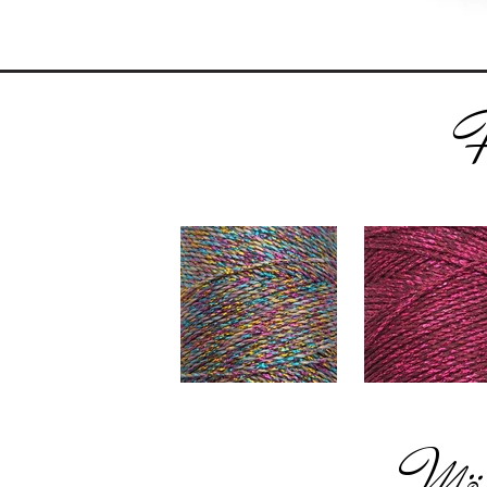
F
Mög