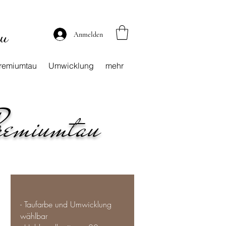
au
Anmelden
remiumtau
Umwicklung
mehr
remiumtau
- Taufarbe und Umwicklung
wählbar