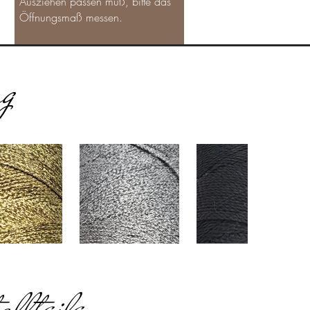
Ausziehen passen muß, bitte das
Öffnungsmaß messen.
ng
llteile