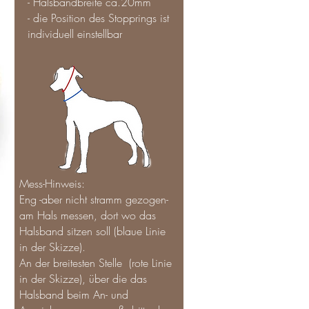
- Halsbandbreite ca.20mm
- die Position des Stopprings ist
individuell einstellbar
Mess-Hinweis:
Eng -aber nicht stramm gezogen-
am Hals messen, dort wo das
Halsband sitzen soll (blaue Linie
in der Skizze).
An der breitesten Stelle (rote Linie
in der Skizze), über die das
Halsband beim An- und