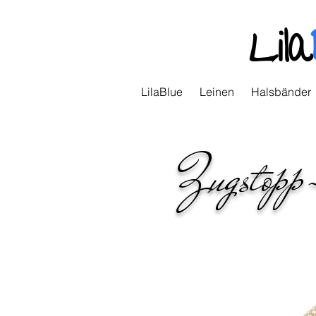
Lila
LilaBlue
Leinen
Halsbänder
Zugstopp