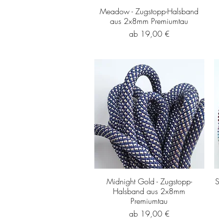
Meadow - Zugstopp-Halsband
aus 2x8mm Premiumtau
Sale-Preis
ab
19,00 €
Midnight Gold - Zugstopp-
S
Halsband aus 2x8mm
Premiumtau
Sale-Preis
ab
19,00 €