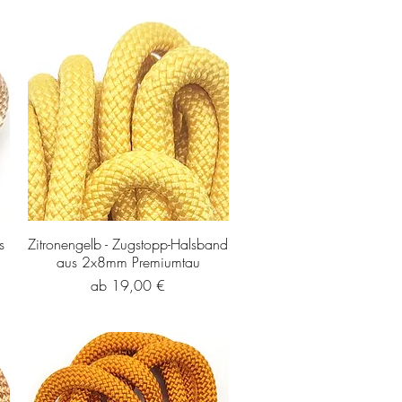
s
Zitronengelb - Zugstopp-Halsband
aus 2x8mm Premiumtau
Sale-Preis
ab
19,00 €