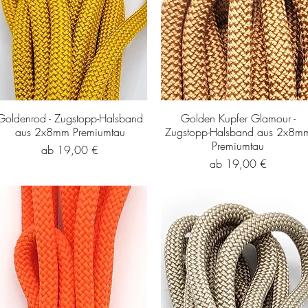
Goldenrod - Zugstopp-Halsband
Golden Kupfer Glamour -
aus 2x8mm Premiumtau
Zugstopp-Halsband aus 2x8m
Premiumtau
Sale-Preis
ab
19,00 €
Sale-Preis
ab
19,00 €