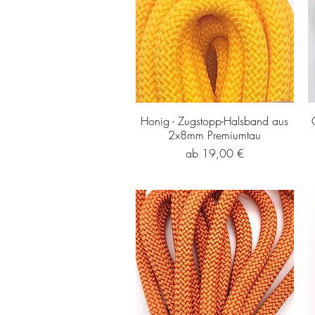
Honig - Zugstopp-Halsband aus
2x8mm Premiumtau
Sale-Preis
ab
19,00 €