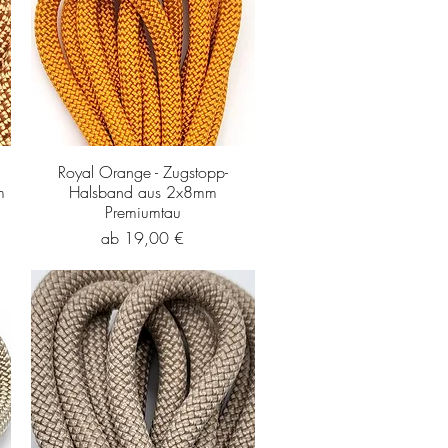
Royal Orange - Zugstopp-
m
Halsband aus 2x8mm
Premiumtau
Sale-Preis
ab
19,00 €