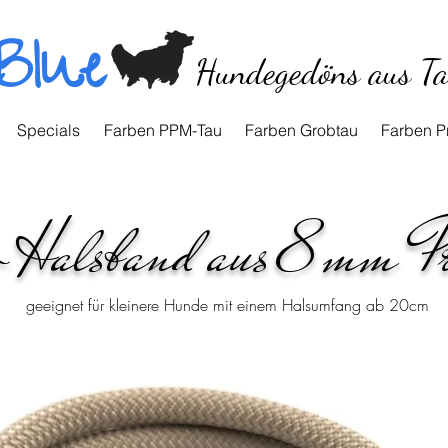
Blue
Hundegedöns aus T
Specials
Farben PPM-Tau
Farben Grobtau
Farben P
-Halsband aus 8mm P
geeignet für kleinere Hunde mit einem Halsumfang ab 20cm