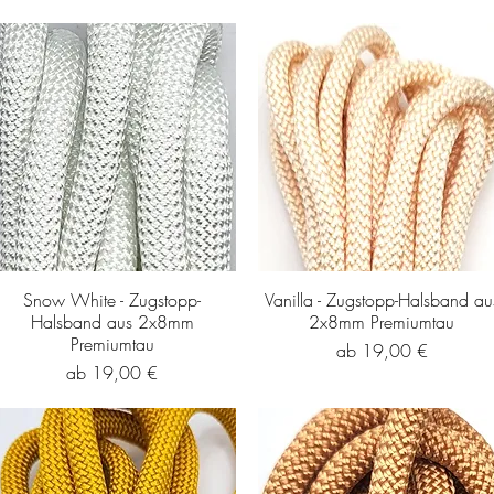
Snow White - Zugstopp-
Vanilla - Zugstopp-Halsband au
Halsband aus 2x8mm
2x8mm Premiumtau
Premiumtau
Sale-Preis
ab
19,00 €
Sale-Preis
ab
19,00 €