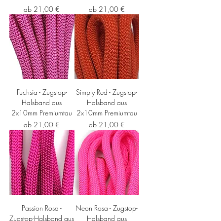
Sale-Preis
Sale-Preis
ab
21,00 €
ab
21,00 €
Fuchsia - Zugstop-
Simply Red - Zugstop-
Halsband aus
Halsband aus
2x10mm Premiumtau
2x10mm Premiumtau
Sale-Preis
Sale-Preis
ab
21,00 €
ab
21,00 €
Passion Rosa -
Neon Rosa - Zugstop-
Zugstop-Halsband aus
Halsband aus