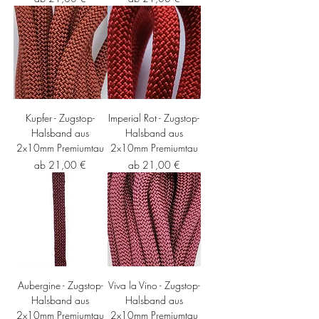
Kupfer - Zugstop-
Imperial Rot - Zugstop-
Halsband aus
Halsband aus
2x10mm Premiumtau
2x10mm Premiumtau
Sale-Preis
Sale-Preis
ab
21,00 €
ab
21,00 €
Aubergine - Zugstop-
Viva la Vino - Zugstop-
Halsband aus
Halsband aus
2x10mm Premiumtau
2x10mm Premiumtau