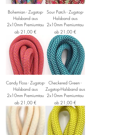
Bohemian - Zugstop-
Sour Patch - Zugstop-
Halsband aus
Halsband aus
2x10mm Premiumtau
2x10mm Premiumtau
Sale-Preis
Sale-Preis
ab
21,00 €
ab
21,00 €
Candy Floss - Zugstop-
Checkered Green -
Halsband aus
Zugstop-Halsband aus
2x10mm Premiumtau
2x10mm Premiumtau
Sale-Preis
Sale-Preis
ab
21,00 €
ab
21,00 €