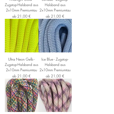
Zugstop-Halsband aus
Halsband aus
2x10mm Premiumtau
2x10mm Premiumtau
Sale-Preis
Sale-Preis
ab
21,00 €
ab
21,00 €
Ultra Neon Gelb -
Ice Blue - Zugstop-
Zugstop-Halsband aus
Halsband aus
2x10mm Premiumtau
2x10mm Premiumtau
Sale-Preis
Sale-Preis
ab
21,00 €
ab
21,00 €