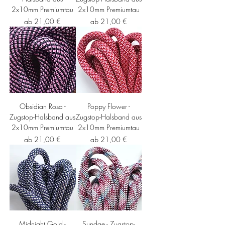
2x10mm Premiumtau
2x10mm Premiumtau
Sale-Preis
Sale-Preis
ab
21,00 €
ab
21,00 €
Obsidian Rosa -
Poppy Flower -
Zugstop-Halsband aus
Zugstop-Halsband aus
2x10mm Premiumtau
2x10mm Premiumtau
Sale-Preis
Sale-Preis
ab
21,00 €
ab
21,00 €
Midnight Gold -
Sundae - Zugstop-