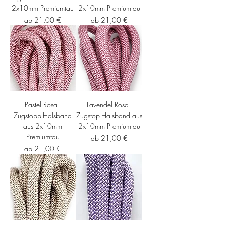
2x10mm Premiumtau
2x10mm Premiumtau
Sale-Preis
Sale-Preis
ab
21,00 €
ab
21,00 €
Pastel Rosa -
Lavendel Rosa -
Zugstopp-Halsband
Zugstop-Halsband aus
aus 2x10mm
2x10mm Premiumtau
Premiumtau
Sale-Preis
ab
21,00 €
Sale-Preis
ab
21,00 €