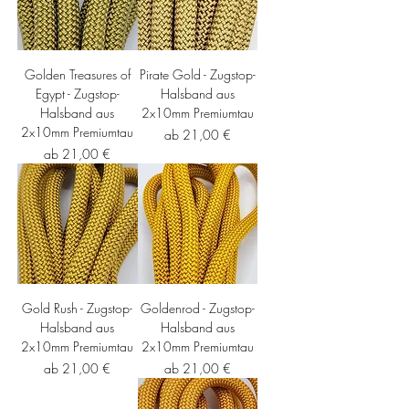
Golden Treasures of
Pirate Gold - Zugstop-
Egypt - Zugstop-
Halsband aus
Halsband aus
2x10mm Premiumtau
2x10mm Premiumtau
Sale-Preis
ab
21,00 €
Sale-Preis
ab
21,00 €
Gold Rush - Zugstop-
Goldenrod - Zugstop-
Halsband aus
Halsband aus
2x10mm Premiumtau
2x10mm Premiumtau
Sale-Preis
Sale-Preis
ab
21,00 €
ab
21,00 €