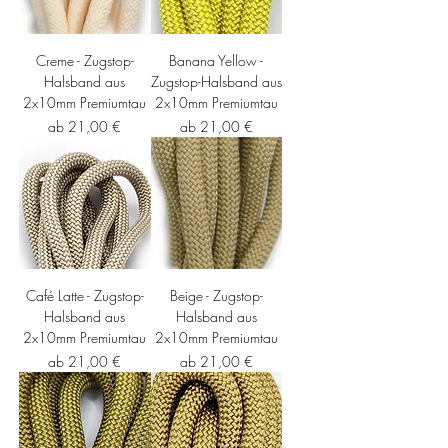
Creme - Zugstop-
Banana Yellow -
Halsband aus
Zugstop-Halsband aus
2x10mm Premiumtau
2x10mm Premiumtau
Sale-Preis
Sale-Preis
ab
21,00 €
ab
21,00 €
Café Latte - Zugstop-
Beige - Zugstop-
Halsband aus
Halsband aus
2x10mm Premiumtau
2x10mm Premiumtau
Sale-Preis
Sale-Preis
ab
21,00 €
ab
21,00 €