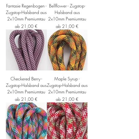
Fantasie Regenbogen -
Bellflower - Zugstop-
Zugstop-Halsband aus
Halsband aus
2x10mm Premiumtau
2x10mm Premiumtau
Sale-Preis
Sale-Preis
ab
21,00 €
ab
21,00 €
Checkered Berry -
Maple Syrup -
Zugstop-Halsband aus
Zugstop-Halsband aus
2x10mm Premiumtau
2x10mm Premiumtau
Sale-Preis
Sale-Preis
ab
21,00 €
ab
21,00 €