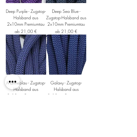
Deep Purple - Zugstop-
Deep Sea Blue -
Halsband aus
Zugstop-Halsband aus
2x10mm Premiumtau
2x10mm Premiumtau
Sale-Preis
Sale-Preis
ab
21,00 €
ab
21,00 €
Marineblau - Zugstop-
Galaxy - Zugstop-
Halsband aus
Halsband aus
2x10mm Premiumtau
2x10mm Premiumtau
Sale-Preis
Sale-Preis
ab
21,00 €
ab
21,00 €