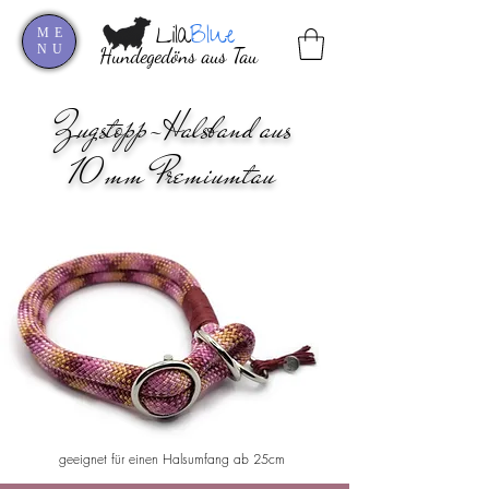
Lila
Blue
ME
NU
Hundegedöns aus Tau
Zugstopp-Halsband aus
10mm Premiumtau
geeignet für einen Halsumfang ab 25cm