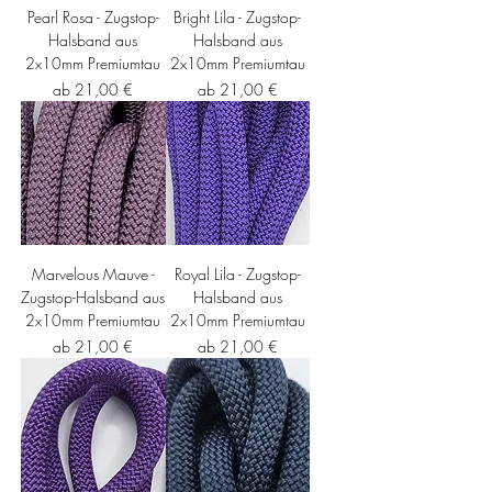
Pearl Rosa - Zugstop-
Bright Lila - Zugstop-
Halsband aus
Halsband aus
2x10mm Premiumtau
2x10mm Premiumtau
Sale-Preis
Sale-Preis
ab
21,00 €
ab
21,00 €
Marvelous Mauve -
Royal Lila - Zugstop-
Zugstop-Halsband aus
Halsband aus
2x10mm Premiumtau
2x10mm Premiumtau
Sale-Preis
Sale-Preis
ab
21,00 €
ab
21,00 €