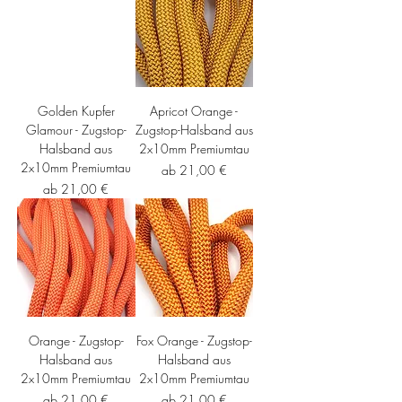
Golden Kupfer
Apricot Orange -
Glamour - Zugstop-
Zugstop-Halsband aus
Halsband aus
2x10mm Premiumtau
2x10mm Premiumtau
Sale-Preis
ab
21,00 €
Sale-Preis
ab
21,00 €
Orange - Zugstop-
Fox Orange - Zugstop-
Halsband aus
Halsband aus
2x10mm Premiumtau
2x10mm Premiumtau
Sale-Preis
Sale-Preis
ab
21,00 €
ab
21,00 €