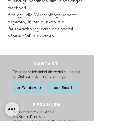
Es sind grundsätzlich alle Leinenlängen
machbar!
Bitte ggf. die Wunschlänge separat
angeben, in der Auswahl zur
Preisberechnung dann das nächst
höhere Maß auswählen.
Kontakt
Gerne helfe ich dabei die perfekte Lösung
für Dich zu finden. Schreib mir gern
per WhatsApp
per Email
BEZAHLEN
möglich per PayPal, Apple
Pay,Kredit-/Debitkarte,
Sofortüberweisung und Überweisung als
Vorkasse