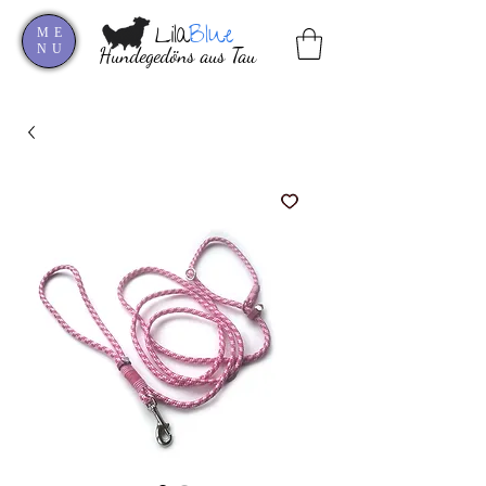
Lila
Blue
ME
NU
Hundegedöns aus Tau