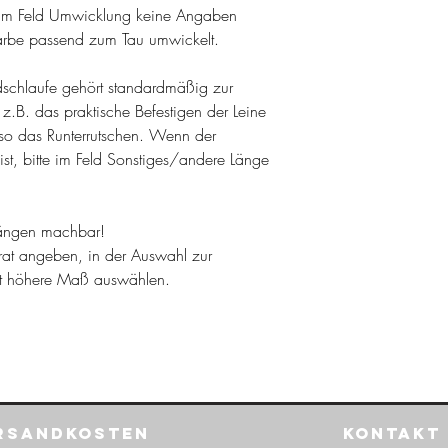
m Feld Umwicklung keine Angaben
arbe passend zum Tau umwickelt.
dschlaufe gehört standardmäßig zur
 z.B. das praktische Befestigen der Leine
so das Runterrutschen. Wenn der
ist, bitte im Feld Sonstiges/andere Länge
nlängen machbar!
rat angeben, in der Auswahl zur
st höhere Maß auswählen.
rsandkosten
Kontakt