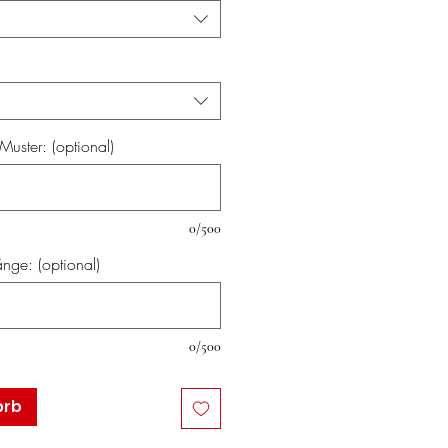
uster: (optional)
0/500
nge: (optional)
0/500
orb