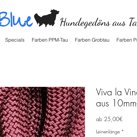
Blue
Hundegedöns aus T
Specials
Farben PPM-Tau
Farben Grobtau
Farben P
Viva la Vin
aus 10mm-
Sale-
ab
25,00€
Preis
Leinenlänge
*