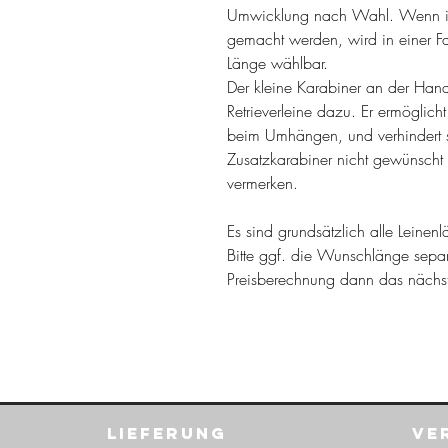
Umwicklung nach Wahl. Wenn i
gemacht werden, wird in einer F
Länge wählbar.
Der kleine Karabiner an der Han
Retrieverleine dazu. Er ermöglicht
beim Umhängen, und verhindert 
Zusatzkarabiner nicht gewünscht 
vermerken.
Es sind grundsätzlich alle Leine
Bitte ggf. die Wunschlänge sepa
Preisberechnung dann das näch
Lieferung
Ve