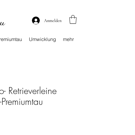
au
Anmelden
remiumtau
Umwicklung
mehr
o- Retrieverleine
Premiumtau