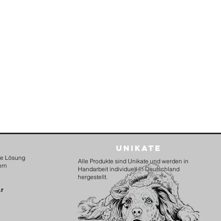
C im Wollwaschgang.
Unikate
kte Lösung
Alle Produkte sind Unikate und werden in
ern
Handarbeit individuell in Deutschland
hergestellt.
ar