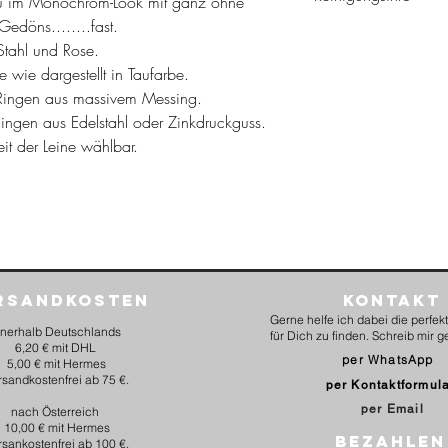
u im Monochrom-Look mit ganz ohne
edöns........fast.
Waschbar bei 30°
tahl und Rose.
wie dargestellt in Taufarbe.
 Ringen aus massivem Messing.
Ringen aus Edelstahl oder Zinkdruckguss.
eit der Leine wählbar.
rsandkosten
Kontakt
Gerne helfe ich dabei die perfe
nnerhalb Deutschlands
für Dich zu finden. Schreib mir g
6,20 € mit DHL
per WhatsApp
5,00 € mit Hermes
rsandkostenfrei ab 75 €.
per Kontaktformul
per Email
nach Österreich
10,00 € mit Hermes
BEZAHLEN
rsankostenfrei ab 100 €.