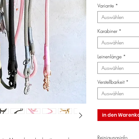
Variante
*
Auswählen
Karabiner
*
Auswählen
Leinenlänge
*
Auswählen
Verstellbarkeit
*
Auswählen
in den Warenk
Reinigungsinfo