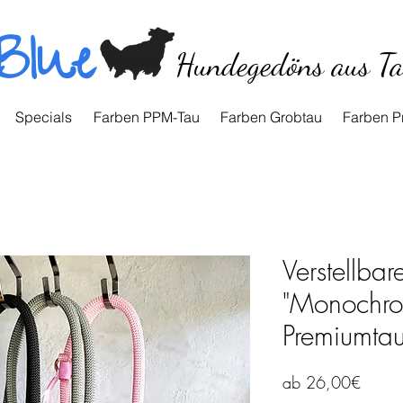
Blue
Hundegedöns aus T
Specials
Farben PPM-Tau
Farben Grobtau
Farben P
Verstellbar
"Monochr
Premiumta
Sale-
ab
26,00€
Preis