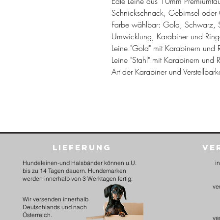
Edle Leine aus 10mm Premiumta
Schnickschnack, Gebimsel oder G
Farbe wählbar: Gold, Schwarz, S
Umwicklung, Karabiner und Ringe 
Leine "Gold" mit Karabinern und
Leine "Stahl" mit Karabinern und 
Art der Karabiner und Verstellbark
Lieferung
Ve
Hundeleinen-und Halsbänder können u.U.
i
bis zu 14 Tagen dauern. Hundemarken
werden innerhalb von 3 Werktagen fertig.
ve
​Wir versenden innerhalb
Deutschlands und nach
Österreich.
ve