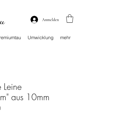
au
Anmelden
remiumtau
Umwicklung
mehr
e Leine
om" aus 10mm
u