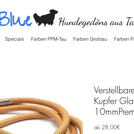
Blue
Hundegedöns aus T
Specials
Farben PPM-Tau
Farben Grobtau
Farben P
Verstellba
Kupfer Gla
10mmPrem
Sale-
ab
28,00€
Preis