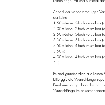
Leinenlänge, Art und Material de
Anzahl der standardmäßigen Verst
der Leine :
1.50m-Leine: 2-fach verstellbar
2.00m-Leine: 2-fach verstellbar
2.50m-Leine: 3-fach verstellba
3.00m-Leine: 3-fach verstellba
3.50m-Leine: 4-fach verstellba
3.50m)
4.00m-Leine: 4-fach verstellba
4m)
Es sind grundsätzlich alle Leine
Bitte ggf. die Wunschlänge sepa
Preisberechnung dann das näch
Wunschlänge im entsprechenden