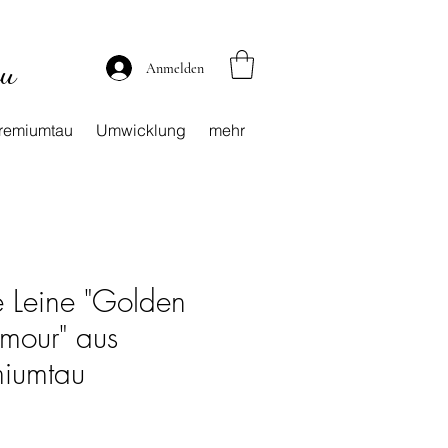
au
Anmelden
remiumtau
Umwicklung
mehr
re Leine "Golden
mour" aus
iumtau