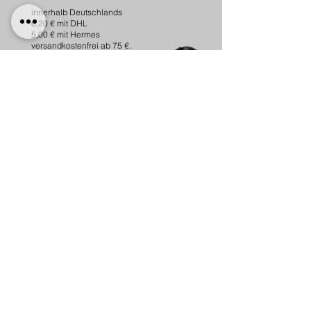
innerhalb Deutschlands
6,20 € mit DHL
5,00 € mit Hermes
versandkostenfrei ab 75 €.
nach Österreich
10,00 € mit Hermes
versankostenfrei ab 100 €.
Lieferung
​Wir versenden innerhalb Deutschlands
und nach Österreich.
Für Versand innerhalb der EU bitte um
kurzen Kontakt per Email.
Hundeleinen-und Halsbänder können
u.U. bis zu 14 Tagen dauern.
Hundemarken werden innerhalb von 3
Werktagen fertig.
Unikate
Alle Produkte sind Unikate und werden in