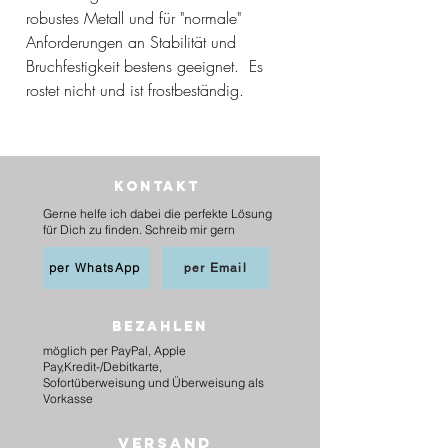
robustes Metall und für "normale"
Anforderungen an Stabilität und
Bruchfestigkeit bestens geeignet. Es
rostet nicht und ist frostbeständig.
Kontakt
Gerne helfe ich dabei die perfekte Lösung
für Dich zu finden. Schreib mir gern
per WhatsApp
per Email
BEZAHLEN
möglich per PayPal, Apple
Pay,Kredit-/Debitkarte,
Sofortüberweisung und Überweisung als
Vorkasse
Versand