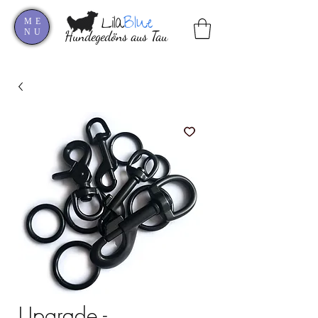
Lila
Blue
ME
NU
Hundegedöns aus Tau
Upgrade -