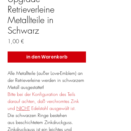
Retrieverleine
Metallteile in
Schwarz
Preis
1,00 €
in den Warenkorb
Alle Metallteile (außer Love-Emblem) an
der Retrieverleine werden in schwarzem
Metall ausgestattet!
Bitte bei der Konfiguration des Teils
darauf achten, daß verchromtes Zink
und
NICHT
Edelstahl ausgewält ist.
Die schwarzen Ringe bestehen
aus beschichtetem Zinkdruckguss.
Zinkdruckguss ist ein leichtes und