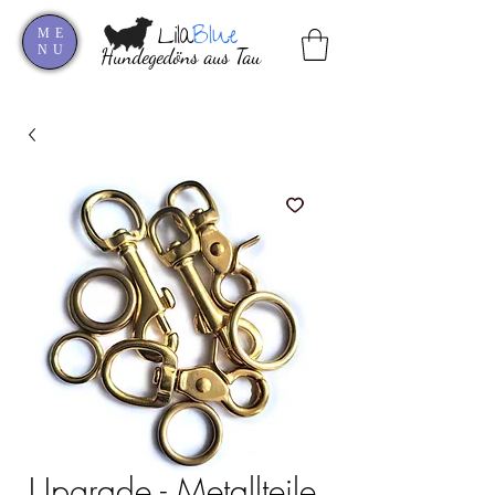
Lila
Blue
ME
NU
Hundegedöns aus Tau
Upgrade - Metallteile