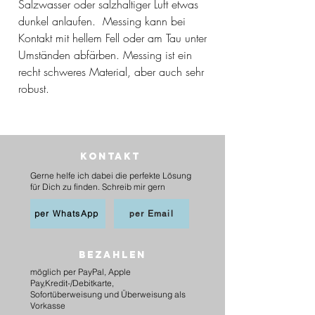
Salzwasser oder salzhaltiger Luft etwas
dunkel anlaufen. Messing kann bei
Kontakt mit hellem Fell oder am Tau unter
Umständen abfärben. Messing ist ein
recht schweres Material, aber auch sehr
robust.
Kontakt
Gerne helfe ich dabei die perfekte Lösung
für Dich zu finden. Schreib mir gern
per WhatsApp
per Email
BEZAHLEN
möglich per PayPal, Apple
Pay,Kredit-/Debitkarte,
Sofortüberweisung und Überweisung als
Vorkasse