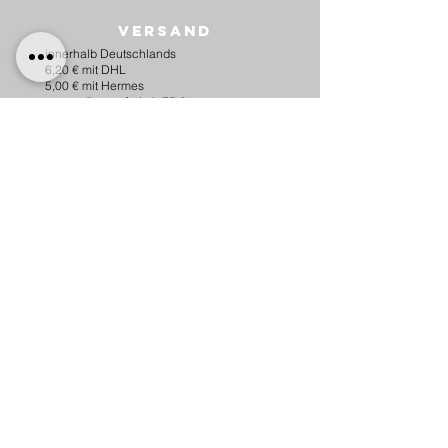
Versand
innerhalb Deutschlands
6,20 € mit DHL
5,00 € mit Hermes
versandkostenfrei ab 75 €.
nach Österreich
10,00 € mit Hermes
versankostenfrei ab 100 €.
Lieferung
​Wir versenden innerhalb Deutschlands
und nach Österreich.
Für Versand innerhalb der EU bitte um
kurzen Kontakt per Email.
Hundeleinen-und Halsbänder können
u.U. bis zu 14 Tagen dauern.
Hundemarken werden innerhalb von 3
Werktagen fertig.
Unikate