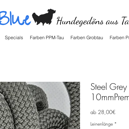
Blue
Hundegedöns aus T
Specials
Farben PPM-Tau
Farben Grobtau
Farben P
Steel Grey 
10mmPrem
Sale-
ab
28,00€
Preis
Leinenlänge
*