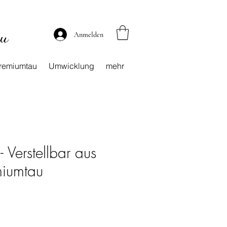
au
Anmelden
remiumtau
Umwicklung
mehr
- Verstellbar aus
iumtau