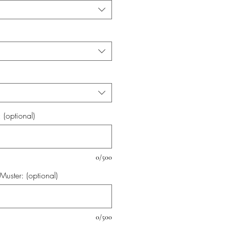
(optional)
0/500
uster: (optional)
0/500