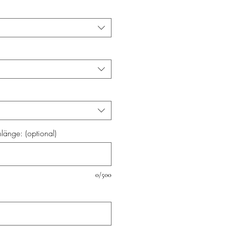
änge: (optional)
0/500