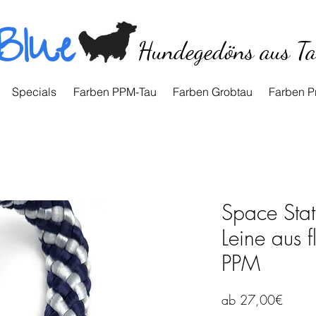
Blue
Hundegedöns aus T
Specials
Farben PPM-Tau
Farben Grobtau
Farben P
Space Stati
Leine aus
PPM
Sale-
ab
27,00€
Preis