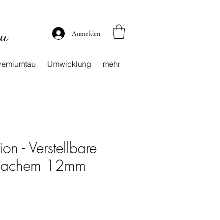
au
Anmelden
remiumtau
Umwicklung
mehr
on - Verstellbare
 flachem 12mm