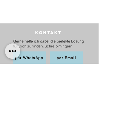
Kontakt
Gerne helfe ich dabei die perfekte Lösung
für Dich zu finden. Schreib mir gern
per WhatsApp
per Email
BEZAHLEN
möglich per PayPal, Apple
Pay,Kredit-/Debitkarte,
Sofortüberweisung und Überweisung als
Vorkasse
Versand
innerhalb Deutschlands
6,20 € mit DHL
5,00 € mit Hermes
versandkostenfrei ab 75 €.