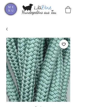
Lila
Blue
ME
NU
Hundegedöns aus Tau