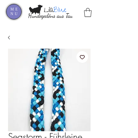
Lila
Blue
ME
NU
Hundegedöns aus Tau
Seastorm - Führleine