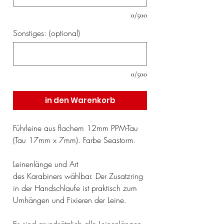
0/500
Sonstiges: (optional)
0/500
in den Warenkorb
Führleine aus flachem 12mm PPM-Tau
(Tau 17mm x 7mm). Farbe Seastorm.
Leinenlänge und Art
des Karabiners wählbar. Der Zusatzring
in der Handschlaufe ist praktisch zum
Umhängen und Fixieren der Leine.
Es sind grundsätzlich alle Leinenlängen