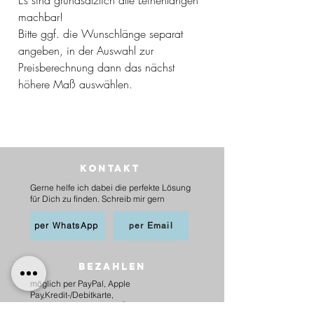
machbar!
Bitte ggf. die Wunschlänge separat
angeben, in der Auswahl zur
Preisberechnung dann das nächst
höhere Maß auswählen.
Kontakt
Gerne helfe ich dabei die perfekte Lösung
für Dich zu finden. Schreib mir gern
per WhatsApp
per Email
BEZAHLEN
möglich per PayPal, Apple
Pay,Kredit-/Debitkarte,
Sofortüberweisung und Überweisung als