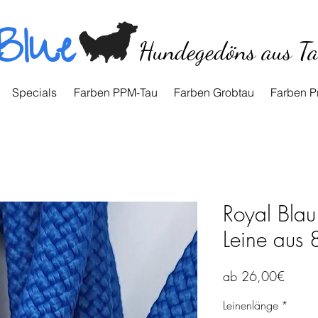
Blue
Hundegedöns aus T
Specials
Farben PPM-Tau
Farben Grobtau
Farben P
Royal Blau 
Leine aus
Sale-
ab
26,00€
Preis
Leinenlänge
*