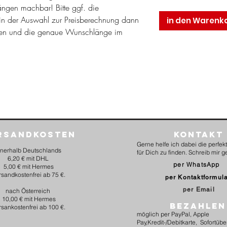
längen machbar! Bitte ggf. die
n der Auswahl zur Preisberechnung dann
in den Warenk
en und die genaue Wunschlänge im
rsandkosten
Kontakt
Gerne helfe ich dabei die perfe
nnerhalb Deutschlands
für Dich zu finden. Schreib mir g
6,20 € mit DHL
per WhatsApp
5,00 € mit Hermes
rsandkostenfrei ab 75 €.
per Kontaktformul
per Email
nach Österreich
10,00 € mit Hermes
BEZAHLEN
rsankostenfrei ab 100 €.
möglich per PayPal, Apple
Pay,Kredit-/Debitkarte, Sofortüb