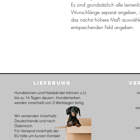
Es sind grundsätzlich alle Leinen
Wunschlänge separat angeben, i
das nächst höhere Maß auswähl
entsprechenden Feld angeben.
Lieferung
Ve
Hundeleinen-und Halsbänder können u.U.
i
bis zu 14 Tagen dauern. Hundemarken
werden innerhalb von 3 Werktagen fertig.
ve
​Wir versenden innerhalb
Deutschlands und nach
Österreich.
ve
Für Versand innerhalb der
EU bitte um kurzen Kontakt