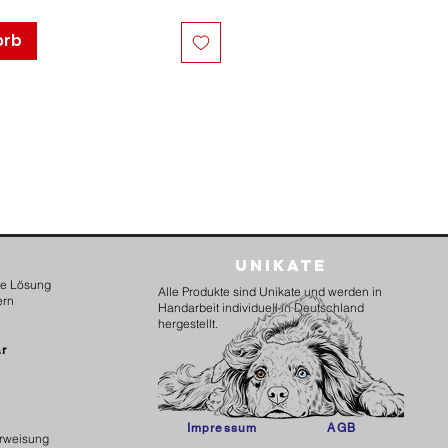
orb
Unikate
kte Lösung
Alle Produkte sind Unikate und werden in
ern
Handarbeit individuell in Deutschland
hergestellt.
ar
Impressum
AGB
erweisung