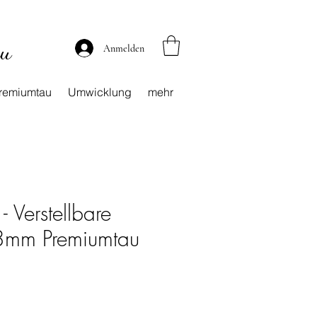
au
Anmelden
remiumtau
Umwicklung
mehr
- Verstellbare
 8mm Premiumtau