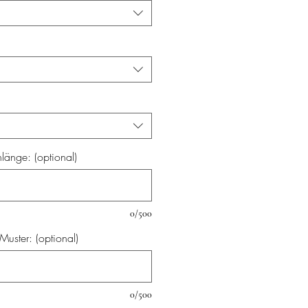
änge: (optional)
0/500
uster: (optional)
0/500