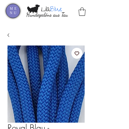
Lila
Blue
ME
NU
Hundegedöns aus Tau
Royal Blau -