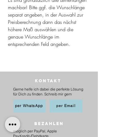
machbar! Bitte ggf. die Wunschlänge
separat angeben, in der Auswahl zur
Preisberechnung dann das nächst
höhere Maß auswählen und die
genaue Wunschlänge im
entsprechenden Feld angeben.
Kontakt
Gerne helfe ich dabei die perfekte Lösung
für Dich zu finden. Schreib mir gern
per WhatsApp
per Email
BEZAHLEN
möglich per PayPal, Apple
Pay,Kredit-/Debitkarte,