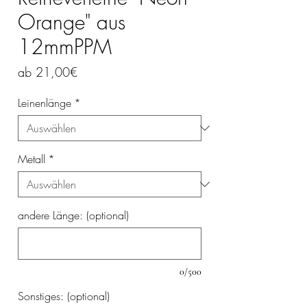
Orange" aus
12mmPPM
Sale-
ab
21,00€
Preis
Leinenlänge
*
Metall
*
andere Länge: (optional)
0/500
Sonstiges: (optional)