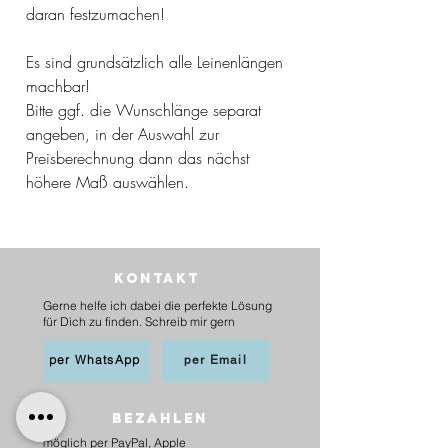
daran festzumachen!
Es sind grundsätzlich alle Leinenlängen
machbar!
Bitte ggf. die Wunschlänge separat
angeben, in der Auswahl zur
Preisberechnung dann das nächst
höhere Maß auswählen.
Kontakt
Gerne helfe ich dabei die perfekte Lösung
für Dich zu finden. Schreib mir gern
per WhatsApp
per Email
BEZAHLEN
möglich per PayPal, Apple