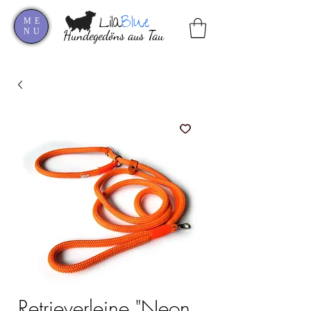
Lila
Blue
ME
NU
Hundegedöns aus Tau
Retrieverleine "Neon