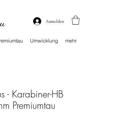
au
Anmelden
remiumtau
Umwicklung
mehr
us - Karabiner-HB
m Premiumtau