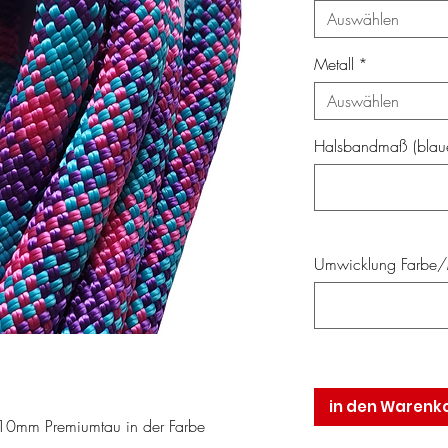
Auswählen
Metall
*
Auswählen
Halsbandmaß (blaue
Umwicklung Farbe/M
in den Warenk
10mm Premiumtau in der Farbe