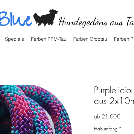
Blue
Hundegedöns aus T
Specials
Farben PPM-Tau
Farben Grobtau
Farben P
Purplelicio
aus 2x10m
Sale-
ab
21,00€
Preis
Halsumfang
*