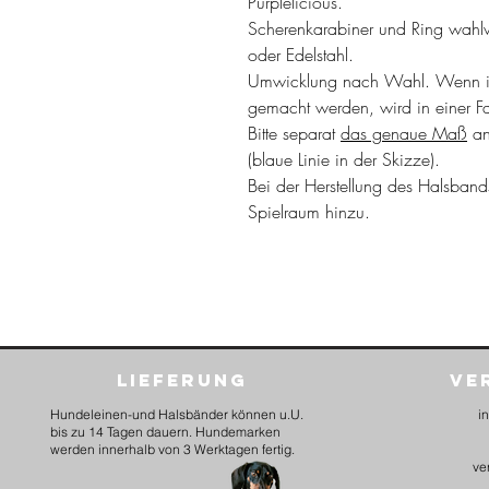
Purplelicious.
Scherenkarabiner und Ring wahl
oder Edelstahl.
Umwicklung nach Wahl. Wenn i
gemacht werden, wird in einer F
Bitte separat
das genaue Maß
an
(blaue Linie in der Skizze).
Bei der Herstellung des Halsban
Spielraum hinzu.
Lieferung
Ve
Hundeleinen-und Halsbänder können u.U.
i
bis zu 14 Tagen dauern. Hundemarken
werden innerhalb von 3 Werktagen fertig.
ve