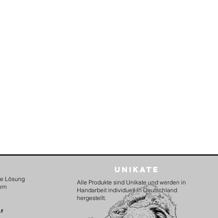
Unikate
kte Lösung
Alle Produkte sind Unikate und werden in
ern
Handarbeit individuell in Deutschland
hergestellt.
ar