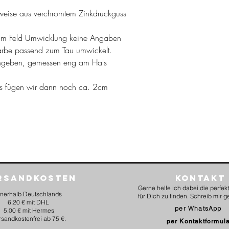
weise aus verchromtem Zinkdruckguss
m Feld Umwicklung keine Angaben
arbe passend zum Tau umwickelt.
geben, gemessen eng am Hals
ds fügen wir dann noch ca. 2cm
rsandkosten
Kontakt
Gerne helfe ich dabei die perfe
nnerhalb Deutschlands
für Dich zu finden. Schreib mir g
6,20 € mit DHL
per WhatsApp
5,00 € mit Hermes
rsandkostenfrei ab 75 €.
per Kontaktformul