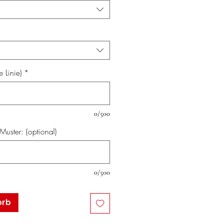
 Linie)
*
0/500
uster: (optional)
0/500
orb