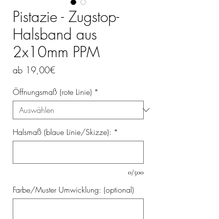
Pistazie - Zugstop-
Halsband aus
2x10mm PPM
Sale-
ab
19,00€
Preis
Öffnungsmaß (rote Linie)
*
Halsmaß (blaue Linie/Skizze):
*
0/500
Farbe/Muster Umwicklung: (optional)