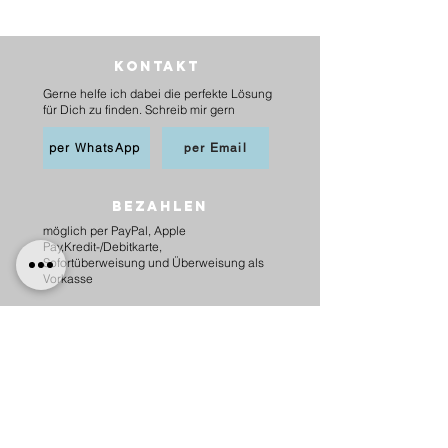
Kontakt
Gerne helfe ich dabei die perfekte Lösung
für Dich zu finden. Schreib mir gern
per WhatsApp
per Email
BEZAHLEN
möglich per PayPal, Apple
Pay,Kredit-/Debitkarte,
Sofortüberweisung und Überweisung als
Vorkasse
Versand
innerhalb Deutschlands
6,20 € mit DHL
5,00 € mit Hermes
versandkostenfrei ab 75 €.
nach Österreich
10,00 € mit Hermes