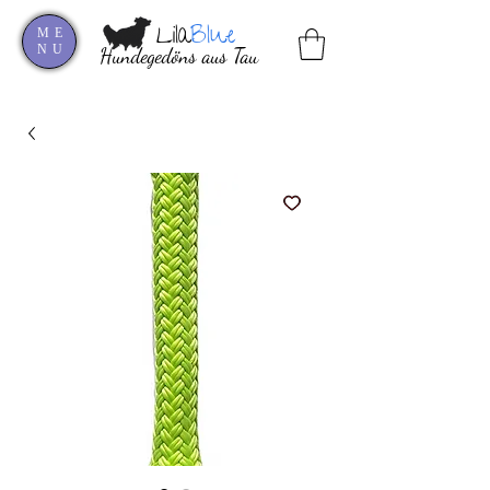
Lila
Blue
ME
NU
Hundegedöns aus Tau