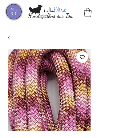
Lila
Blue
ME
NU
Hundegedöns aus Tau