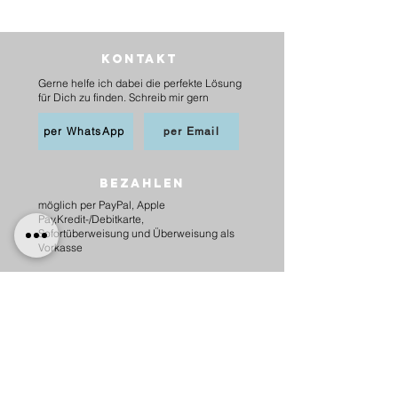
Kontakt
Gerne helfe ich dabei die perfekte Lösung
für Dich zu finden. Schreib mir gern
per WhatsApp
per Email
BEZAHLEN
möglich per PayPal, Apple
Pay,Kredit-/Debitkarte,
Sofortüberweisung und Überweisung als
Vorkasse
Versand
innerhalb Deutschlands
6,20 € mit DHL
5,00 € mit Hermes
versandkostenfrei ab 75 €.
nach Österreich
10,00 € mit Hermes