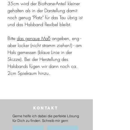
35cm wird der Biothane-Anteil kleiner
gehalten als in der Darstellung damit
noch genug "Platz" für das Tau übrig ist
und das Halsband flexibel bleibt.
Bitte
das genaue Maß
angeben, eng -
aber locker (nicht stramm ziehen!) - am
Hals gemessen (blaue Linie in der
Skizze). Bei der Herstellung des
Halsbands fügen wir dann noch ca.
2cm Spielraum hinzu.
Kontakt
Gerne helfe ich dabei die perfekte Lösung
für Dich zu finden. Schreib mir gern