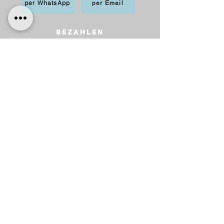
per WhatsApp
per Email
BEZAHLEN
möglich per PayPal, Apple
Pay,Kredit-/Debitkarte,
Sofortüberweisung und Überweisung als
Vorkasse
Versand
innerhalb Deutschlands
6,20 € mit DHL
5,00 € mit Hermes
versandkostenfrei ab 75 €.
nach Österreich
10,00 € mit Hermes
versankostenfrei ab 100 €.
Lieferung
​Wir versenden innerhalb Deutschlands
und nach Österreich.