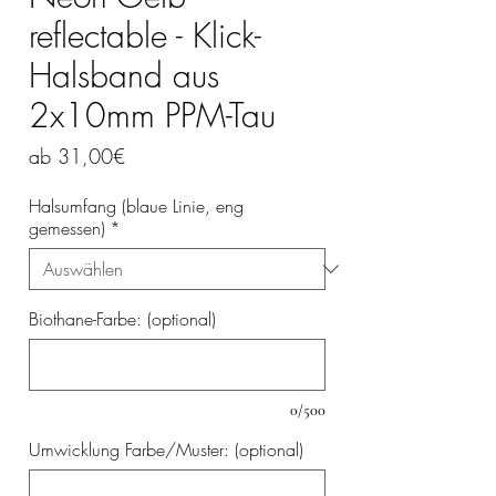
reflectable - Klick-
Halsband aus
2x10mm PPM-Tau
Sale-
ab
31,00€
Preis
Halsumfang (blaue Linie, eng
gemessen)
*
Biothane-Farbe: (optional)
0/500
Umwicklung Farbe/Muster: (optional)