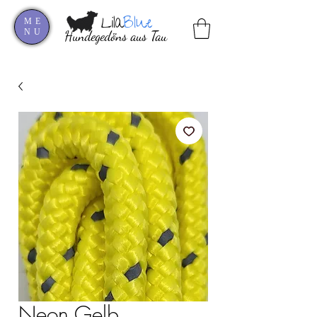
Lila
Blue
ME
NU
Hundegedöns aus Tau
Neon Gelb