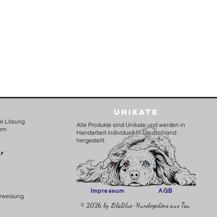
Unikate
kte Lösung
Alle Produkte sind Unikate und werden in
ern
Handarbeit individuell in Deutschland
hergestellt.
ar
Impressum
AGB
erweisung
© 2026 by LilaBlue-Hundegedöns aus Tau