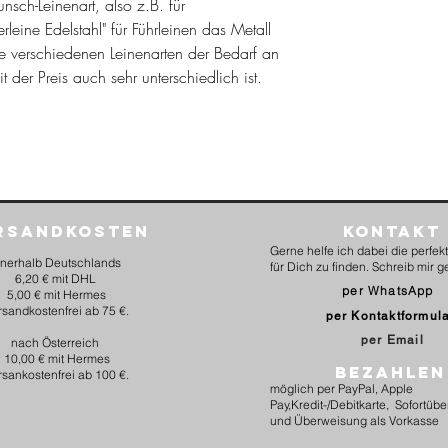
nsch-Leinenart, also z.B. für
erleine Edelstahl" für Führleinen das Metall
ie verschiedenen Leinenarten der Bedarf an
it der Preis auch sehr unterschiedlich ist.
rsandkosten
Kontakt
Gerne helfe ich dabei die perfe
nnerhalb Deutschlands
für Dich zu finden. Schreib mir g
6,20 € mit DHL
per WhatsApp
5,00 € mit Hermes
rsandkostenfrei ab 75 €.
per Kontaktformul
per Email
nach Österreich
10,00 € mit Hermes
BEZAHLEN
rsankostenfrei ab 100 €.
möglich per PayPal, Apple
Pay,Kredit-/Debitkarte, Sofortüb
und Überweisung als Vorkasse