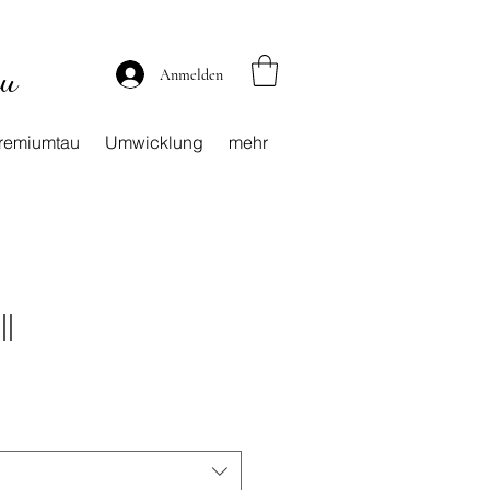
au
Anmelden
remiumtau
Umwicklung
mehr
l