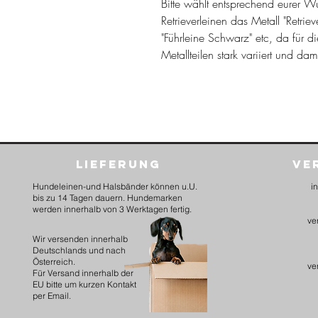
Bitte wählt entsprechend eurer Wu
Retrieverleinen das Metall "Retriev
"Führleine Schwarz" etc, da für d
Metallteilen stark variiert und dam
Lieferung
Ve
Hundeleinen-und Halsbänder können u.U.
i
bis zu 14 Tagen dauern. Hundemarken
werden innerhalb von 3 Werktagen fertig.
ve
​Wir versenden innerhalb
Deutschlands und nach
Österreich.
ve
Für Versand innerhalb der
EU bitte um kurzen Kontakt
per Email.