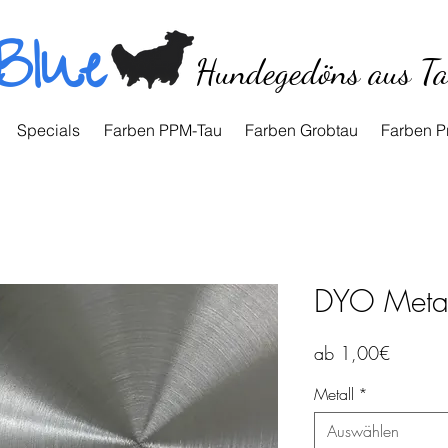
Blue
Hundegedöns aus T
Specials
Farben PPM-Tau
Farben Grobtau
Farben P
DYO Metal
Sale-
ab
1,00€
Preis
Metall
*
Auswählen