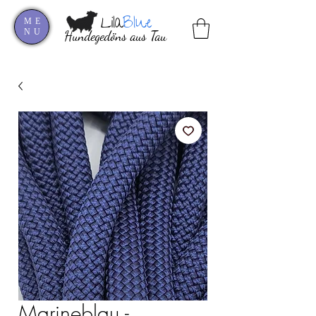
Lila
Blue
ME
NU
Hundegedöns aus Tau
Marineblau -