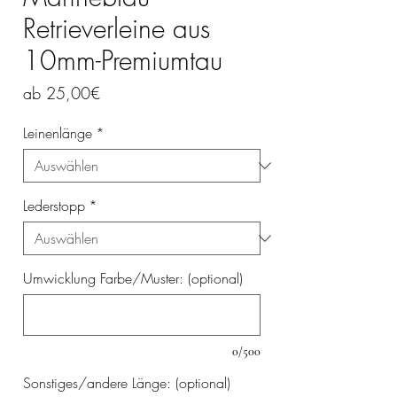
Retrieverleine aus
10mm-Premiumtau
Sale-
ab
25,00€
Preis
Leinenlänge
*
Lederstopp
*
Umwicklung Farbe/Muster: (optional)
0/500
Sonstiges/andere Länge: (optional)