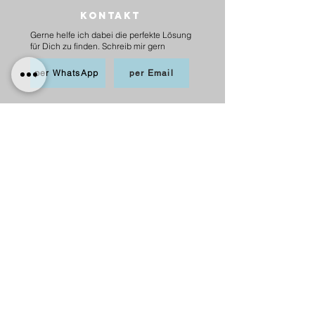
Kontakt
Gerne helfe ich dabei die perfekte Lösung
für Dich zu finden. Schreib mir gern
per WhatsApp
per Email
BEZAHLEN
möglich per PayPal, Apple
Pay,Kredit-/Debitkarte,
Sofortüberweisung und Überweisung als
Vorkasse
Versand
innerhalb Deutschlands
6,20 € mit DHL
5,00 € mit Hermes
versandkostenfrei ab 75 €.
nach Österreich
10,00 € mit Hermes
versankostenfrei ab 100 €.