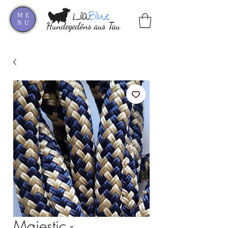
Lila
Blue
ME
NU
Hundegedöns aus Tau
Majestic -