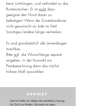
beim Umhängen, und verhindert so das
Runterrutschen. Er ist
nicht
dazu
geeignet den Hund daran zu
befestigen! Wenn der Zusatzkarabiner
nicht gewünscht ist, bitte im Feld
Sonstiges/andere Länge vermerken.
Es sind grundsätzlich alle Leinenlängen
machbar.
Bitte ggf. die Wunschlänge separat
angeben, in der Auswahl zur
Preisberechnung dann das nächst
höhere Maß auswählen.
Kontakt
Gerne helfe ich dabei die perfekte Lösung
für Dich zu finden. Schreib mir gern