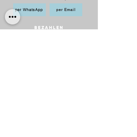
per WhatsApp
per Email
BEZAHLEN
möglich per PayPal, Apple
Pay,Kredit-/Debitkarte,
Sofortüberweisung und Überweisung als
Vorkasse
Versand
innerhalb Deutschlands
6,20 € mit DHL
5,00 € mit Hermes
versandkostenfrei ab 75 €.
nach Österreich
10,00 € mit Hermes
versankostenfrei ab 100 €.
Lieferung