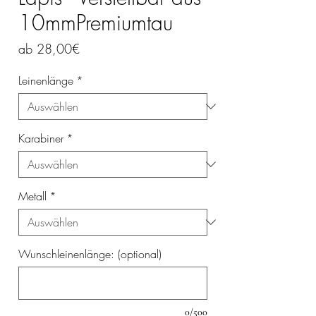
10mmPremiumtau
Sale-
ab
28,00€
Preis
Leinenlänge
*
Karabiner
*
Metall
*
Wunschleinenlänge: (optional)
0/500