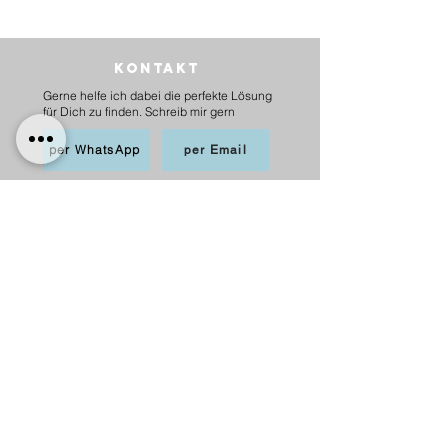
Kontakt
Gerne helfe ich dabei die perfekte Lösung
für Dich zu finden. Schreib mir gern
per WhatsApp
per Email
BEZAHLEN
möglich per PayPal, Apple
Pay,Kredit-/Debitkarte,
Sofortüberweisung und Überweisung als
Vorkasse
Versand
innerhalb Deutschlands
6,20 € mit DHL
5,00 € mit Hermes
versandkostenfrei ab 75 €.
nach Österreich
10,00 € mit Hermes