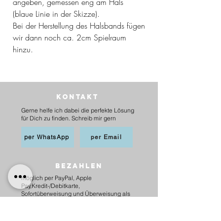
angeben, gemessen eng am Hals
(blaue Linie in der Skizze).
Bei der Herstellung des Halsbands fügen
wir dann noch ca. 2cm Spielraum
hinzu.
Kontakt
Gerne helfe ich dabei die perfekte Lösung
für Dich zu finden. Schreib mir gern
per WhatsApp
per Email
BEZAHLEN
möglich per PayPal, Apple
Pay,Kredit-/Debitkarte,
Sofortüberweisung und Überweisung als
Vorkasse