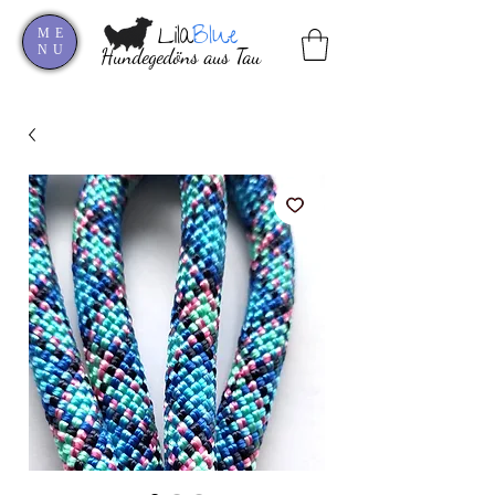
Lila
Blue
ME
NU
Hundegedöns aus Tau