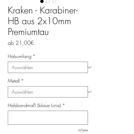
Kraken - Karabiner-
HB aus 2x10mm
Premiumtau
Sale-
ab
21,00€
Preis
Halsumfang
*
Metall
*
Halsbandmaß (blaue Linie)
*
0/500