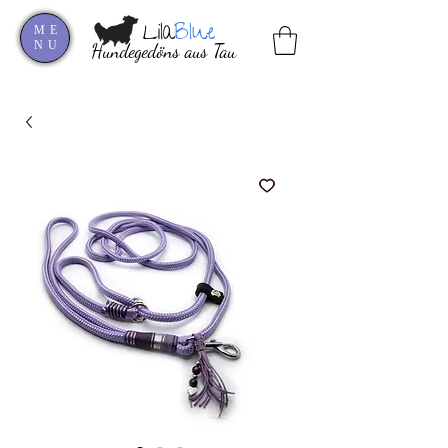
Lila
Blue
ME
NU
Hundegedöns aus Tau