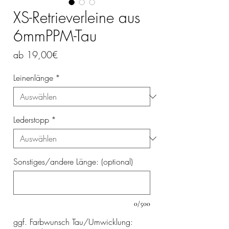
XS-Retrieverleine aus
6mmPPM-Tau
Sale-
ab
19,00€
Preis
Leinenlänge
*
Lederstopp
*
Sonstiges/andere Länge: (optional)
0/500
ggf. Farbwunsch Tau/Umwicklung: