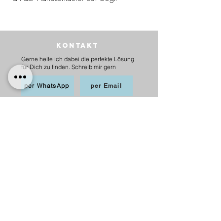
Kontakt
Gerne helfe ich dabei die perfekte Lösung
für Dich zu finden. Schreib mir gern
per WhatsApp
per Email
BEZAHLEN
möglich per PayPal, Apple
Pay,Kredit-/Debitkarte,
Sofortüberweisung und Überweisung als
Vorkasse
Versand
innerhalb Deutschlands
6,20 € mit DHL
5,00 € mit Hermes
versandkostenfrei ab 75 €.