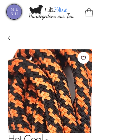
Lila
Blue
ME
NU
Hundegedöns aus Tau
Hot Coal -