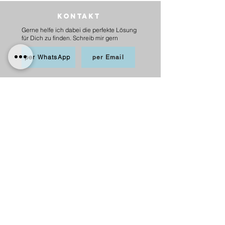
Kontakt
Gerne helfe ich dabei die perfekte Lösung
für Dich zu finden. Schreib mir gern
per WhatsApp
per Email
BEZAHLEN
möglich per PayPal, Apple
Pay,Kredit-/Debitkarte,
Sofortüberweisung und Überweisung als
Vorkasse
Versand
innerhalb Deutschlands
6,20 € mit DHL
5,00 € mit Hermes
versandkostenfrei ab 75 €.
nach Österreich
10,00 € mit Hermes
versankostenfrei ab 100 €.