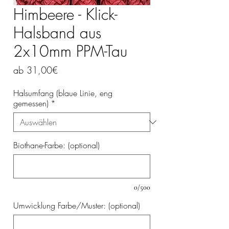
Himbeere - Klick-
Halsband aus
2x10mm PPM-Tau
Sale-
ab
31,00€
Preis
Halsumfang (blaue Linie, eng
gemessen)
*
Biothane-Farbe: (optional)
0/500
Umwicklung Farbe/Muster: (optional)