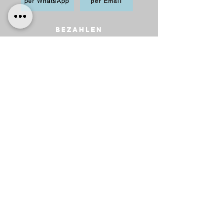
per WhatsApp
per Email
BEZAHLEN
möglich per PayPal, Apple
Pay,Kredit-/Debitkarte,
Sofortüberweisung und Überweisung als
Vorkasse
Versand
innerhalb Deutschlands
6,20 € mit DHL
5,00 € mit Hermes
versandkostenfrei ab 75 €.
nach Österreich
10,00 € mit Hermes
versankostenfrei ab 100 €.
Lieferung
​Wir versenden innerhalb Deutschlands
und nach Österreich.