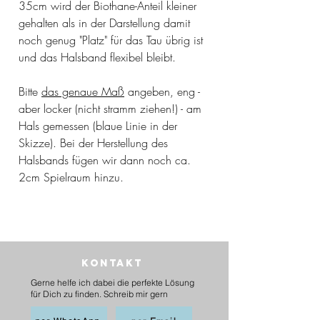
35cm wird der Biothane-Anteil kleiner
gehalten als in der Darstellung damit
noch genug "Platz" für das Tau übrig ist
und das Halsband flexibel bleibt.
Bitte
das genaue Maß
angeben, eng -
aber locker (nicht stramm ziehen!) - am
Hals gemessen (blaue Linie in der
Skizze). Bei der Herstellung des
Halsbands fügen wir dann noch ca.
2cm Spielraum hinzu.
Kontakt
Gerne helfe ich dabei die perfekte Lösung
für Dich zu finden. Schreib mir gern