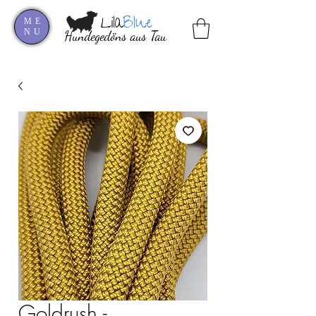
Lila
Blue
ME
NU
Hundegedöns aus Tau
Goldrush -