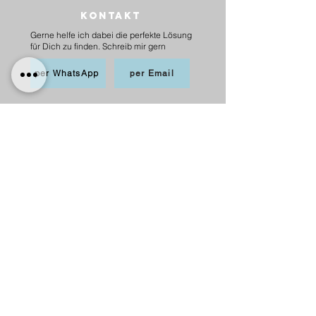
Kontakt
Gerne helfe ich dabei die perfekte Lösung
für Dich zu finden. Schreib mir gern
per WhatsApp
per Email
BEZAHLEN
möglich per PayPal, Apple
Pay,Kredit-/Debitkarte,
Sofortüberweisung und Überweisung als
Vorkasse
Versand
innerhalb Deutschlands
6,20 € mit DHL
5,00 € mit Hermes
versandkostenfrei ab 75 €.
nach Österreich
10,00 € mit Hermes
versankostenfrei ab 100 €.