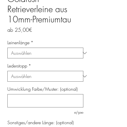
Retrieverleine aus
10mm-Premiumtau
Sale-
ab
25,00€
Preis
Leinenlänge
*
Lederstopp
*
Umwicklung Farbe/Muster: (optional)
0/500
Sonstiges/andere Länge: (optional)