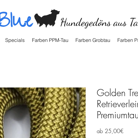
Blue
Hundegedöns aus T
Specials
Farben PPM-Tau
Farben Grobtau
Farben P
Golden Tre
Retrieverl
Premiumta
Sale-
ab
25,00€
Preis