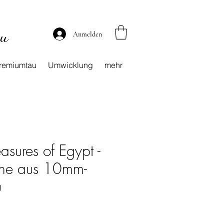
au
Anmelden
remiumtau
Umwicklung
mehr
asures of Egypt -
eine aus 10mm-
u