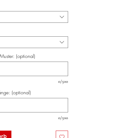
uster: (optional)
0/500
nge: (optional)
0/500
orb