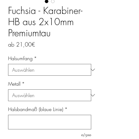
Fuchsia - Karabiner-
HB aus 2x10mm
Premiumtau
Sale-
ab
21,00€
Preis
Halsumfang
*
Metall
*
Halsbandmaß (blaue Linie)
*
0/500