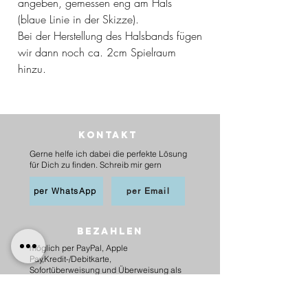
angeben, gemessen eng am Hals
(blaue Linie in der Skizze).
Bei der Herstellung des Halsbands fügen
wir dann noch ca. 2cm Spielraum
hinzu.
Kontakt
Gerne helfe ich dabei die perfekte Lösung
für Dich zu finden. Schreib mir gern
per WhatsApp
per Email
BEZAHLEN
möglich per PayPal, Apple
Pay,Kredit-/Debitkarte,
Sofortüberweisung und Überweisung als
Vorkasse