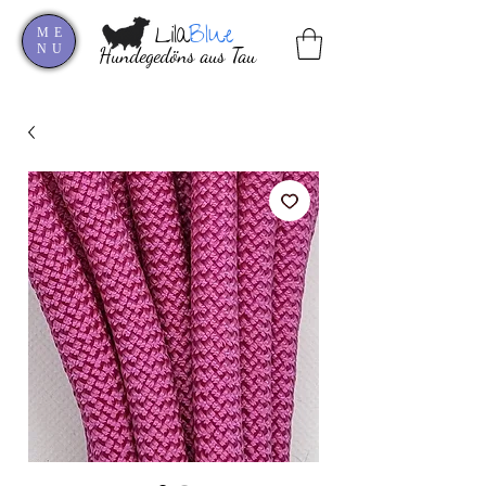
Lila
Blue
ME
NU
Hundegedöns aus Tau