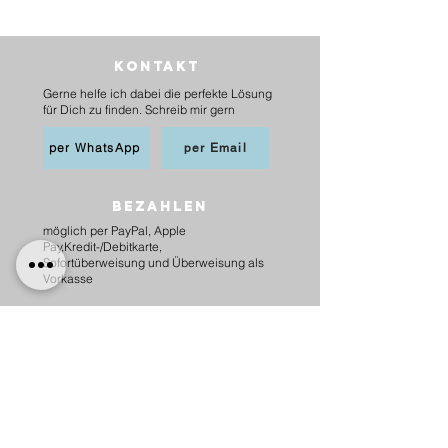
Kontakt
Gerne helfe ich dabei die perfekte Lösung
für Dich zu finden. Schreib mir gern
per WhatsApp
per Email
BEZAHLEN
möglich per PayPal, Apple
Pay,Kredit-/Debitkarte,
Sofortüberweisung und Überweisung als
Vorkasse
Versand
innerhalb Deutschlands
6,20 € mit DHL
5,00 € mit Hermes
versandkostenfrei ab 75 €.
nach Österreich
10,00 € mit Hermes