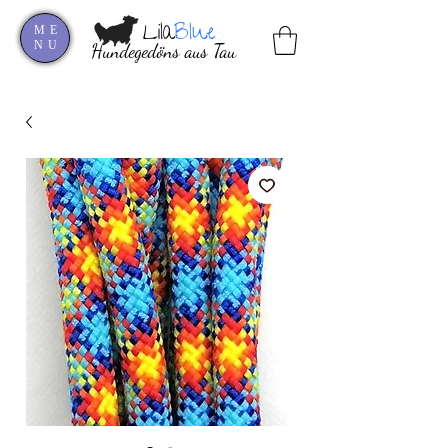
Lila
Blue
ME
NU
Hundegedöns aus Tau