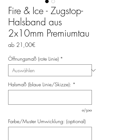
Fire & Ice - Zugstop-
Halsband aus
2x10mm Premiumtau
Sale-
ab
21,00€
Preis
Öffnungsmaß (rote Linie)
*
Halsmaß (blaue Linie/Skizze):
*
0/500
Farbe/Muster Umwicklung: (optional)