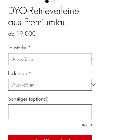
DYO-Retrieverleine
aus Premiumtau
Sale-
ab
19,00€
Preis
Taustärke
*
Lederstop
*
Sonstiges (optional)
0/500