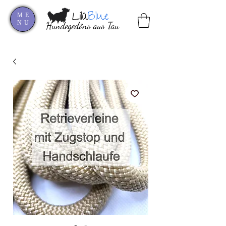
Lila
Blue
ME
NU
Hundegedöns aus Tau