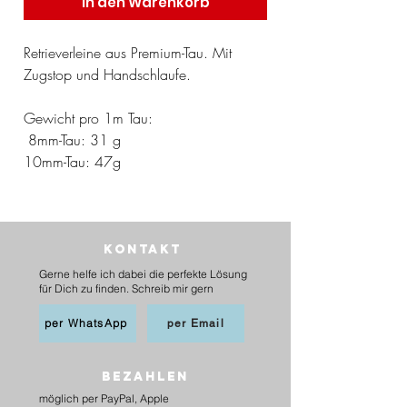
in den Warenkorb
Retrieverleine aus Premium-Tau. Mit
Zugstop und Handschlaufe.
Gewicht pro 1m Tau:
8mm-Tau: 31 g
10mm-Tau: 47g
Kontakt
Gerne helfe ich dabei die perfekte Lösung
für Dich zu finden. Schreib mir gern
per WhatsApp
per Email
BEZAHLEN
möglich per PayPal, Apple