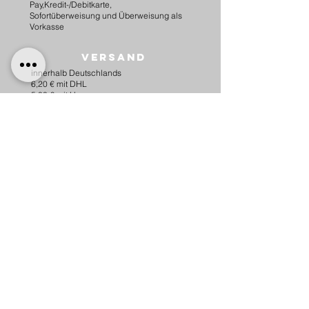
Pay,Kredit-/Debitkarte,
Sofortüberweisung und Überweisung als
Vorkasse
Versand
innerhalb Deutschlands
6,20 € mit DHL
5,00 € mit Hermes
versandkostenfrei ab 75 €.
nach Österreich
10,00 € mit Hermes
versankostenfrei ab 100 €.
Lieferung
​Wir versenden innerhalb Deutschlands
und nach Österreich.
Für Versand innerhalb der EU bitte um
kurzen Kontakt per Email.
Hundeleinen-und Halsbänder können
u.U. bis zu 14 Tagen dauern.
Hundemarken werden innerhalb von 3