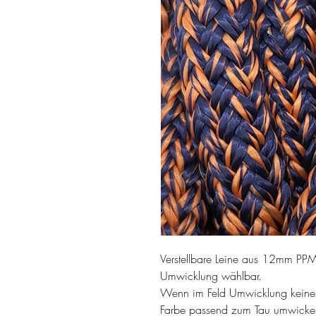
Verstellbare Leine aus 12mm PP
Umwicklung wählbar.
Wenn im Feld Umwicklung keine
Farbe passend zum Tau umwickel