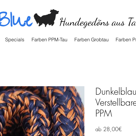
Blue
Hundegedöns aus T
Specials
Farben PPM-Tau
Farben Grobtau
Farben P
Dunkelbla
Verstellba
PPM
Sale-
ab
28,00€
Preis