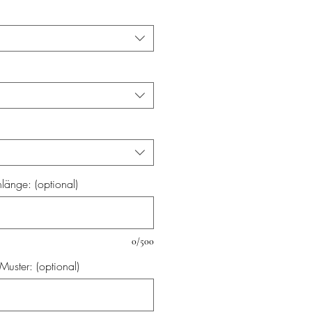
änge: (optional)
0/500
uster: (optional)