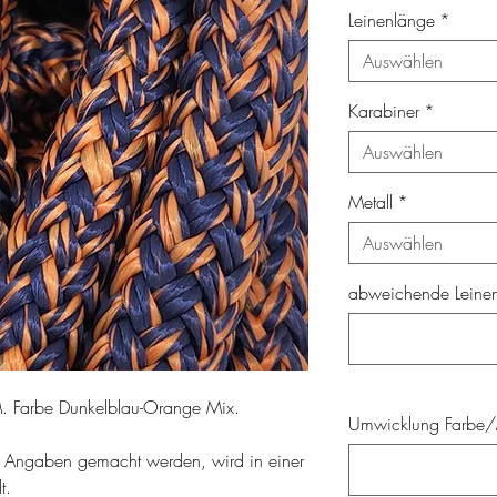
Leinenlänge
*
Auswählen
Karabiner
*
Auswählen
Metall
*
Auswählen
abweichende Leinenl
M. Farbe Dunkelblau-Orange Mix.
Umwicklung Farbe/M
 Angaben gemacht werden, wird in einer
t.