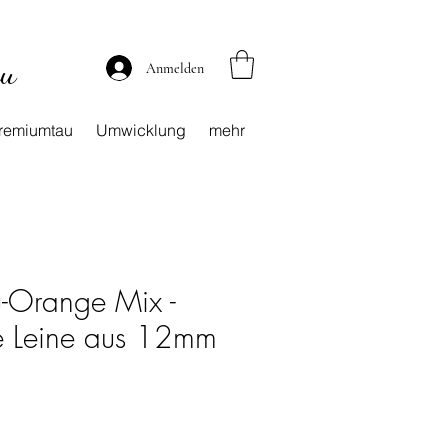
au
Anmelden
remiumtau
Umwicklung
mehr
u-Orange Mix -
re Leine aus 12mm