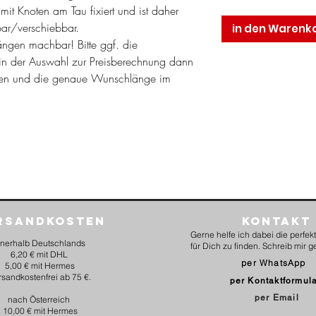
d mit Knoten am Tau fixiert und ist daher
lbar/verschiebbar.
in den Warenk
längen machbar! Bitte ggf. die
n der Auswahl zur Preisberechnung dann
en und die genaue Wunschlänge im
rsandkosten
Kontakt
Gerne helfe ich dabei die perfe
nnerhalb Deutschlands
für Dich zu finden. Schreib mir g
6,20 € mit DHL
per WhatsApp
5,00 € mit Hermes
rsandkostenfrei ab 75 €.
per Kontaktformul
per Email
nach Österreich
10,00 € mit Hermes