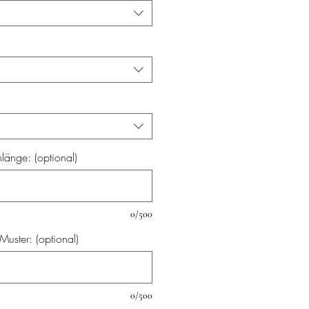
änge: (optional)
0/500
uster: (optional)
0/500