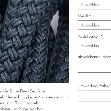
Auswählen
Metall
*
Auswählen
Verstellbarkeit
*
Auswählen
abweichende Leinenl
Umwicklung Farbe/M
in der Farbe Deep Sea Blue.
Feld Umwicklung keine Angaben gemacht
send zum Tau umwickelt.
rabiner und Ringe wählbar.