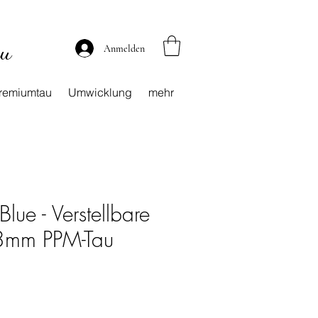
au
Anmelden
remiumtau
Umwicklung
mehr
lue - Verstellbare
 8mm PPM-Tau