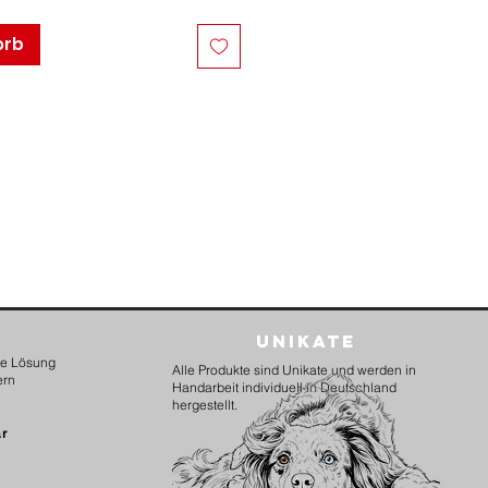
orb
Unikate
kte Lösung
Alle Produkte sind Unikate und werden in
ern
Handarbeit individuell in Deutschland
hergestellt.
ar