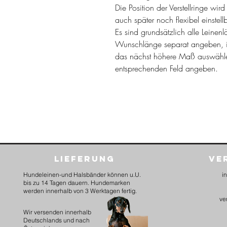
Die Position der Verstellringe wir
auch später noch flexibel einstel
Es sind grundsätzlich alle Leinen
Wunschlänge separat angeben, i
das nächst höhere Maß auswähl
entsprechenden Feld angeben.
Lieferung
Ve
Hundeleinen-und Halsbänder können u.U.
i
bis zu 14 Tagen dauern. Hundemarken
werden innerhalb von 3 Werktagen fertig.
ve
​Wir versenden innerhalb
Deutschlands und nach