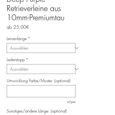
Retrieverleine aus
10mm-Premiumtau
Sale-
ab
25,00€
Preis
Leinenlänge
*
Lederstopp
*
Umwicklung Farbe/Muster: (optional)
0/500
Sonstiges/andere Länge: (optional)