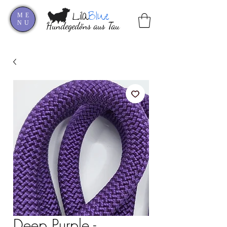
Lila
Blue
ME
NU
Hundegedöns aus Tau
Deep Purple -