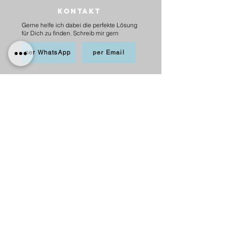
Kontakt
Gerne helfe ich dabei die perfekte Lösung
für Dich zu finden. Schreib mir gern
per WhatsApp
per Email
BEZAHLEN
möglich per PayPal, Apple
Pay,Kredit-/Debitkarte,
Sofortüberweisung und Überweisung als
Vorkasse
Versand
innerhalb Deutschlands
6,20 € mit DHL
5,00 € mit Hermes
versandkostenfrei ab 75 €.
nach Österreich
10,00 € mit Hermes
versankostenfrei ab 100 €.