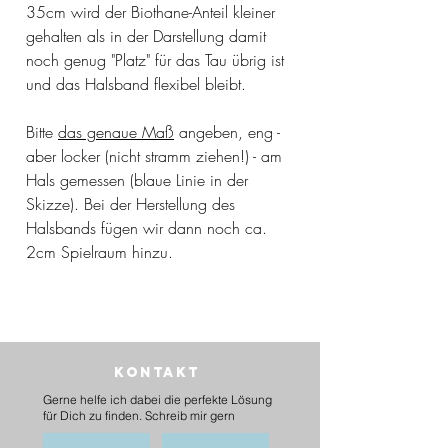
35cm wird der Biothane-Anteil kleiner
gehalten als in der Darstellung damit
noch genug "Platz" für das Tau übrig ist
und das Halsband flexibel bleibt.
Bitte
das genaue Maß
angeben, eng -
aber locker (nicht stramm ziehen!) - am
Hals gemessen (blaue Linie in der
Skizze). Bei der Herstellung des
Halsbands fügen wir dann noch ca.
2cm Spielraum hinzu.
Kontakt
Gerne helfe ich dabei die perfekte Lösung
für Dich zu finden. Schreib mir gern