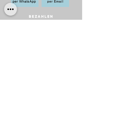
per WhatsApp
per Email
BEZAHLEN
möglich per PayPal, Apple
Pay,Kredit-/Debitkarte,
Sofortüberweisung und Überweisung als
Vorkasse
Versand
innerhalb Deutschlands
6,20 € mit DHL
5,00 € mit Hermes
versandkostenfrei ab 75 €.
nach Österreich
10,00 € mit Hermes
versankostenfrei ab 100 €.
Lieferung
​Wir versenden innerhalb Deutschlands
und nach Österreich.