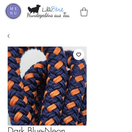
Lila
Blue
ME
NU
Hundegedöns aus Tau
Dark Blue-Neon