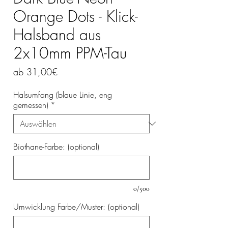
Orange Dots - Klick-
Halsband aus
2x10mm PPM-Tau
Sale-
ab
31,00€
Preis
Halsumfang (blaue Linie, eng
gemessen)
*
Biothane-Farbe: (optional)
0/500
Umwicklung Farbe/Muster: (optional)