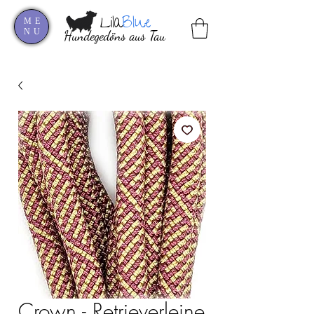
Lila
Blue
ME
NU
Hundegedöns aus Tau
Crown - Retrieverleine