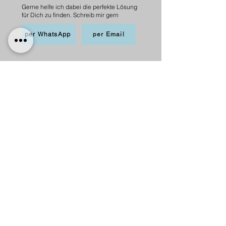
Gerne helfe ich dabei die perfekte Lösung
für Dich zu finden. Schreib mir gern
per WhatsApp
per Email
BEZAHLEN
möglich per PayPal, Apple
Pay,Kredit-/Debitkarte,
Sofortüberweisung und Überweisung als
Vorkasse
Versand
innerhalb Deutschlands
6,20 € mit DHL
5,00 € mit Hermes
versandkostenfrei ab 75 €.
nach Österreich
10,00 € mit Hermes
versankostenfrei ab 100 €.