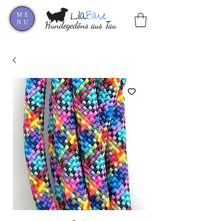
Lila
Blue
ME
NU
Hundegedöns aus Tau