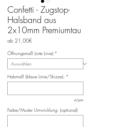
Confetti - Zugstop-
Halsband aus
2x10mm Premiumtau
Sale-
ab
21,00€
Preis
Öffnungsmaß (rote Linie)
*
Halsmaß (blaue Linie/Skizze):
*
0/500
Farbe/Muster Umwicklung: (optional)