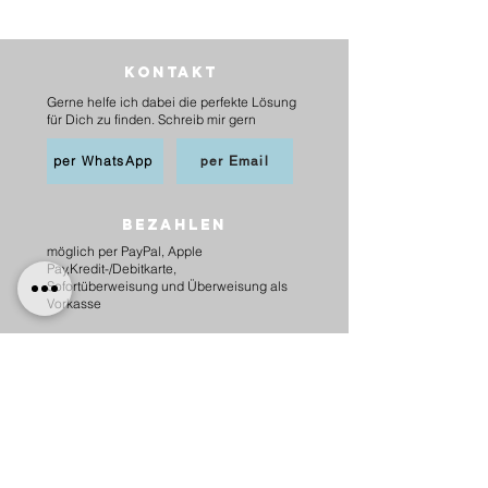
Kontakt
Gerne helfe ich dabei die perfekte Lösung
für Dich zu finden. Schreib mir gern
per WhatsApp
per Email
BEZAHLEN
möglich per PayPal, Apple
Pay,Kredit-/Debitkarte,
Sofortüberweisung und Überweisung als
Vorkasse
Versand
innerhalb Deutschlands
6,20 € mit DHL
5,00 € mit Hermes
versandkostenfrei ab 75 €.
nach Österreich
10,00 € mit Hermes