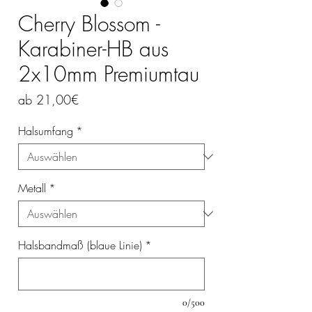
Cherry Blossom -
Karabiner-HB aus
2x10mm Premiumtau
Sale-
ab
21,00€
Preis
Halsumfang
*
Metall
*
Halsbandmaß (blaue Linie)
*
0/500