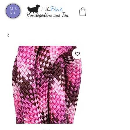
Lila
Blue
ME
NU
Hundegedöns aus Tau