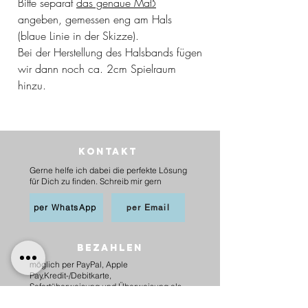
Bitte separat
das genaue Maß
angeben, gemessen eng am Hals
(blaue Linie in der Skizze).
Bei der Herstellung des Halsbands fügen
wir dann noch ca. 2cm Spielraum
hinzu.
Kontakt
Gerne helfe ich dabei die perfekte Lösung
für Dich zu finden. Schreib mir gern
per WhatsApp
per Email
BEZAHLEN
möglich per PayPal, Apple
Pay,Kredit-/Debitkarte,
Sofortüberweisung und Überweisung als
Vorkasse