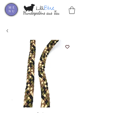
Lila
Blue
ME
NU
Hundegedöns aus Tau