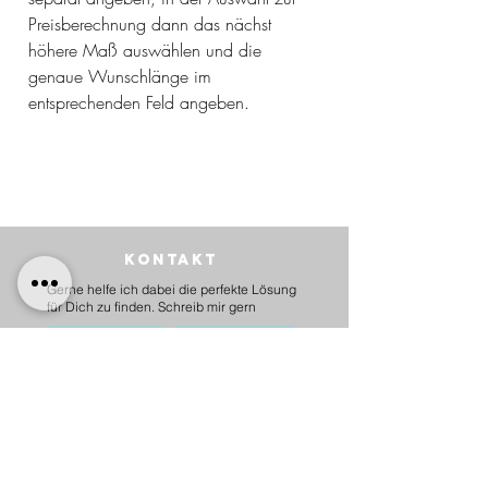
Preisberechnung dann das nächst
höhere Maß auswählen und die
genaue Wunschlänge im
entsprechenden Feld angeben.
Kontakt
Gerne helfe ich dabei die perfekte Lösung
für Dich zu finden. Schreib mir gern
per WhatsApp
per Email
BEZAHLEN
möglich per PayPal, Apple
Pay,Kredit-/Debitkarte,
Sofortüberweisung und Überweisung als