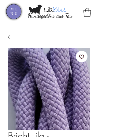
Lila
Blue
ME
NU
Hundegedöns aus Tau
Bright Lila -