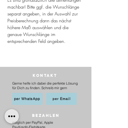
machbar! Bitte ggf. die Wunschlänge
separat angeben, in der Auswahl zur
Preisberechnung dann das nächst
höhere Maß auswählen und die
genaue Wunschlänge im
entsprechenden Feld angeben.
Kontakt
Gerne helfe ich dabei die perfekte Lösung
für Dich zu finden. Schreib mir gern
per WhatsApp
per Email
BEZAHLEN
möglich per PayPal, Apple
Pay,Kredit-/Debitkarte,