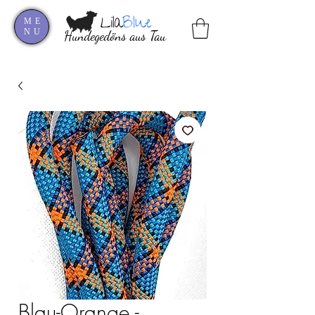
Lila
Blue
ME
NU
Hundegedöns aus Tau
Blau-Orange -