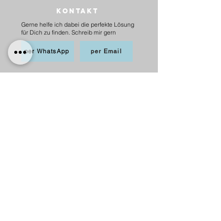
Kontakt
Gerne helfe ich dabei die perfekte Lösung
für Dich zu finden. Schreib mir gern
per WhatsApp
per Email
BEZAHLEN
möglich per PayPal, Apple
Pay,Kredit-/Debitkarte,
Sofortüberweisung und Überweisung als
Vorkasse
Versand
innerhalb Deutschlands
6,20 € mit DHL
5,00 € mit Hermes
versandkostenfrei ab 75 €.
nach Österreich
10,00 € mit Hermes
versankostenfrei ab 100 €.