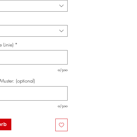
 Linie)
*
0/500
uster: (optional)
0/500
orb