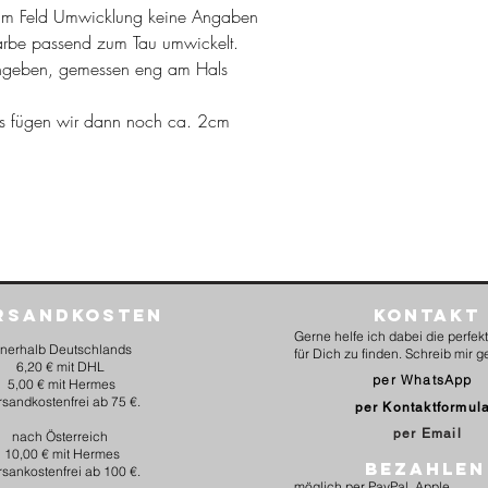
m Feld Umwicklung keine Angaben
arbe passend zum Tau umwickelt.
geben, gemessen eng am Hals
ds fügen wir dann noch ca. 2cm
rsandkosten
Kontakt
Gerne helfe ich dabei die perfe
nnerhalb Deutschlands
für Dich zu finden. Schreib mir g
6,20 € mit DHL
per WhatsApp
5,00 € mit Hermes
rsandkostenfrei ab 75 €.
per Kontaktformul
per Email
nach Österreich
10,00 € mit Hermes
BEZAHLEN
rsankostenfrei ab 100 €.
möglich per PayPal, Apple