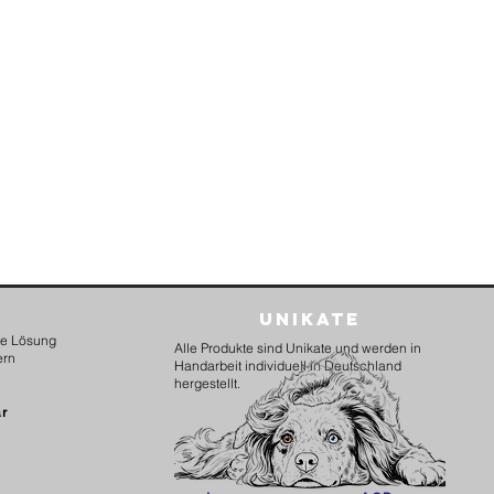
Unikate
kte Lösung
Alle Produkte sind Unikate und werden in
ern
Handarbeit individuell in Deutschland
hergestellt.
ar