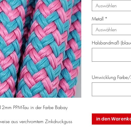
Auswählen
Metall
*
Auswählen
Halsbandmaß (blaue
Umwicklung Farbe/M
 12mm PPM-Tau in der Farbe Babay
in den Warenk
weise aus verchromtem Zinkdruckguss