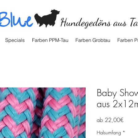
Blue
Hundegedöns aus T
Specials
Farben PPM-Tau
Farben Grobtau
Farben P
Baby Show
aus 2x12
Sale-
ab
22,00€
Preis
Halsumfang
*