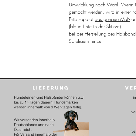
Umwicklung nach Wahl. Wenn i
gemacht werden, wird in einer F
Bitte separat
das genaue Maß
an
(blaue Linie in der Skizze).
Bei der Herstellung des Halsban
Spielraum hinzu.
Lieferung
Ve
Hundeleinen-und Halsbänder können u.U.
i
bis zu 14 Tagen dauern. Hundemarken
werden innerhalb von 3 Werktagen fertig.
ve
​Wir versenden innerhalb
Deutschlands und nach
Österreich.
ve
Für Versand innerhalb der