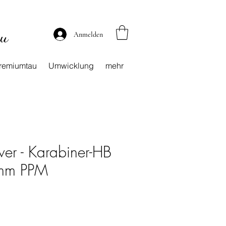
au
Anmelden
remiumtau
Umwicklung
mehr
er - Karabiner-HB
mm PPM