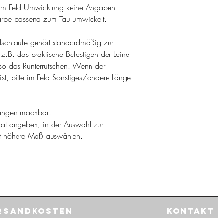
m Feld Umwicklung keine Angaben
arbe passend zum Tau umwickelt.
dschlaufe gehört standardmäßig zur
 z.B. das praktische Befestigen der Leine
so das Runterrutschen. Wenn der
ist, bitte im Feld Sonstiges/andere Länge
nlängen machbar!
rat angeben, in der Auswahl zur
st höhere Maß auswählen.
rsandkosten
Kontakt