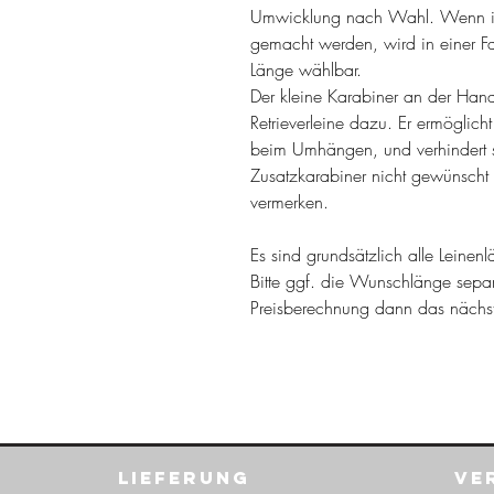
Umwicklung nach Wahl. Wenn i
gemacht werden, wird in einer F
Länge wählbar.
Der kleine Karabiner an der Han
Retrieverleine dazu. Er ermöglicht
beim Umhängen, und verhindert 
Zusatzkarabiner nicht gewünscht 
vermerken.
Es sind grundsätzlich alle Leine
Bitte ggf. die Wunschlänge sepa
Preisberechnung dann das näch
Lieferung
Ve