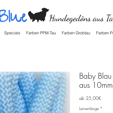
Blue
Hundegedöns aus T
Specials
Farben PPM-Tau
Farben Grobtau
Farben P
Baby Blau -
aus 10mm-
Sale-
ab
25,00€
Preis
Leinenlänge
*