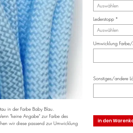
Auswählen
Lederstopp
*
Auswählen
Umwicklung Farbe/M
Sonstiges/andere Lä
tau in der Farbe Baby Blau.
Wenn "keine Angabe" zur Farbe des
in den Warenk
chen wir diese passend zur Umwicklung