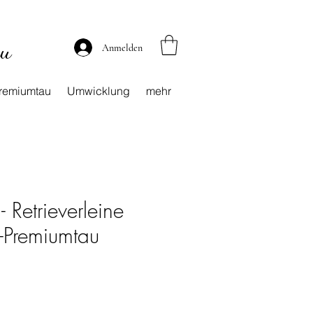
au
Anmelden
remiumtau
Umwicklung
mehr
 Retrieverleine
Premiumtau