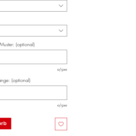
uster: (optional)
0/500
nge: (optional)
0/500
orb