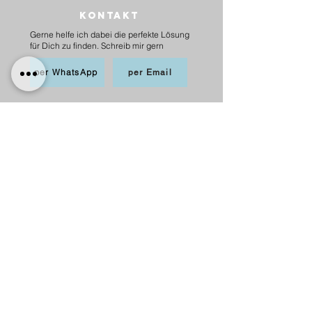
Kontakt
Gerne helfe ich dabei die perfekte Lösung
für Dich zu finden. Schreib mir gern
per WhatsApp
per Email
BEZAHLEN
möglich per PayPal, Apple
Pay,Kredit-/Debitkarte,
Sofortüberweisung und Überweisung als
Vorkasse
Versand
innerhalb Deutschlands
6,20 € mit DHL
5,00 € mit Hermes
versandkostenfrei ab 75 €.
nach Österreich
10,00 € mit Hermes
versankostenfrei ab 100 €.