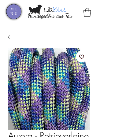
Lila
Blue
ME
NU
Hundegedöns aus Tau
Aurora - Retrieverleine