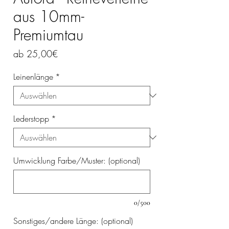
aus 10mm-
Premiumtau
Sale-
ab
25,00€
Preis
Leinenlänge
*
Lederstopp
*
Umwicklung Farbe/Muster: (optional)
0/500
Sonstiges/andere Länge: (optional)