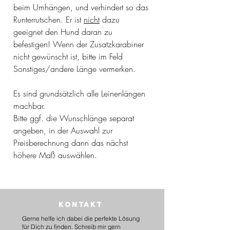
beim Umhängen, und verhindert so das
Runterrutschen. Er ist
nicht
dazu
geeignet den Hund daran zu
befestigen! Wenn der Zusatzkarabiner
nicht gewünscht ist, bitte im Feld
Sonstiges/andere Länge vermerken.
Es sind grundsätzlich alle Leinenlängen
machbar.
Bitte ggf. die Wunschlänge separat
angeben, in der Auswahl zur
Preisberechnung dann das nächst
höhere Maß auswählen.
Kontakt
Gerne helfe ich dabei die perfekte Lösung
für Dich zu finden. Schreib mir gern