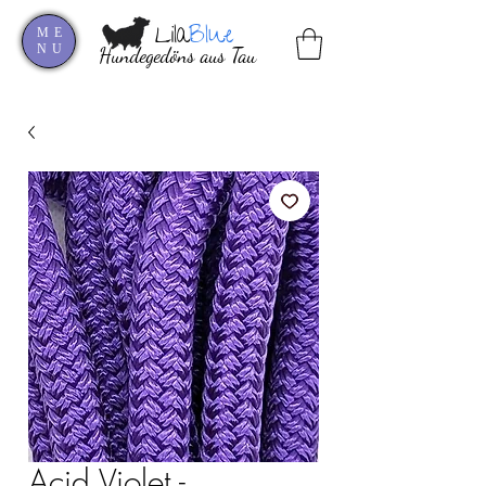
Lila
Blue
ME
NU
Hundegedöns aus Tau
Acid Violet -