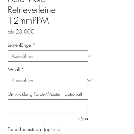
Retrieverleine
12mmPPM
Sale-
ab
23,00€
Preis
Leinenlänge
*
Metall
*
Umwicklung Farbe/Muster: (optional)
0/500
Farbe Lederstopp: (optional)