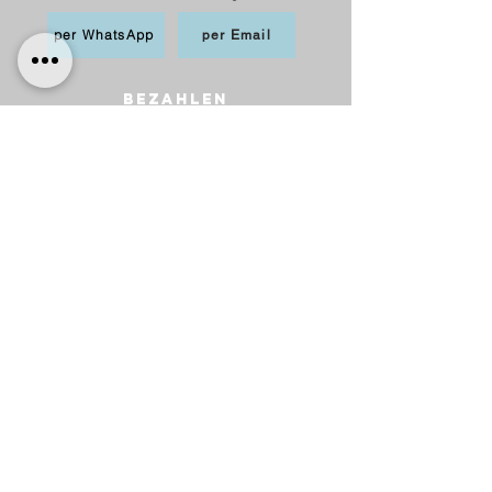
per WhatsApp
per Email
BEZAHLEN
möglich per PayPal, Apple
Pay,Kredit-/Debitkarte,
Sofortüberweisung und Überweisung als
Vorkasse
Versand
innerhalb Deutschlands
6,20 € mit DHL
5,00 € mit Hermes
versandkostenfrei ab 75 €.
nach Österreich
10,00 € mit Hermes
versankostenfrei ab 100 €.
Lieferung