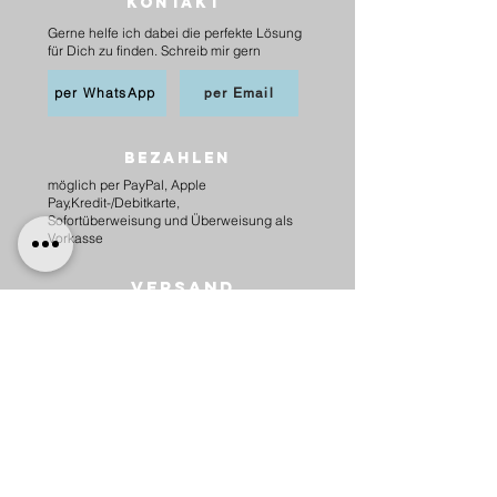
Kontakt
Gerne helfe ich dabei die perfekte Lösung
für Dich zu finden. Schreib mir gern
per WhatsApp
per Email
BEZAHLEN
möglich per PayPal, Apple
Pay,Kredit-/Debitkarte,
Sofortüberweisung und Überweisung als
Vorkasse
Versand
innerhalb Deutschlands
6,20 € mit DHL
5,00 € mit Hermes
versandkostenfrei ab 75 €.
nach Österreich
10,00 € mit Hermes
versankostenfrei ab 100 €.