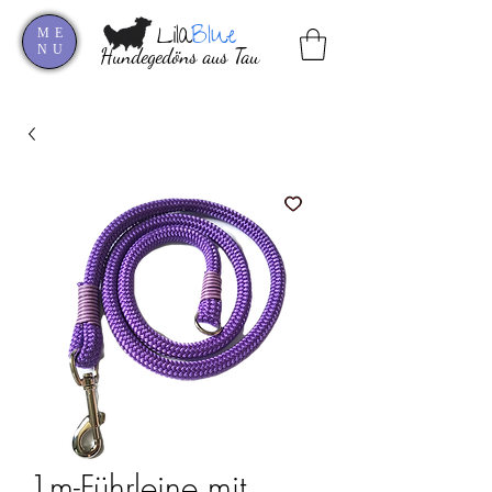
Lila
Blue
ME
NU
Hundegedöns aus Tau
1m-Führleine mit