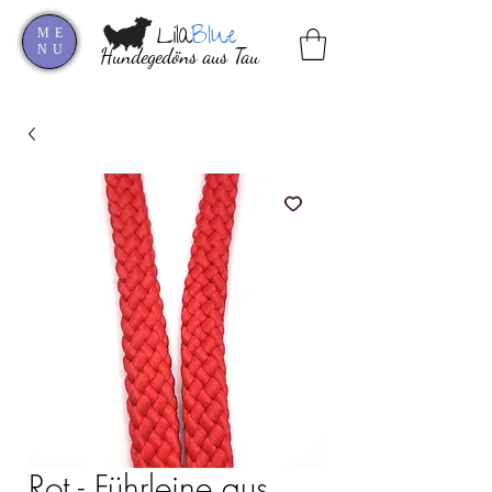
Lila
Blue
ME
NU
Hundegedöns aus Tau
Rot - Führleine aus