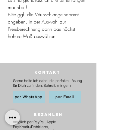
machbar!
Bitte ggf. die Wunschlänge separat
angeben, in der Auswahl zur
Preisberechnung dann das nächst
höhere Maß auswählen.
Kontakt
Gerne helfe ich dabei die perfekte Lösung
für Dich zu finden. Schreib mir gern
per WhatsApp
per Email
BEZAHLEN
möglich per PayPal, Apple
Pay,Kredit-/Debitkarte,
Sofortüberweisung und Überweisung als