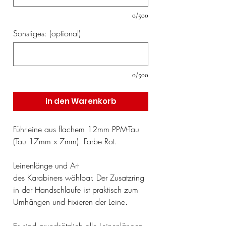
0/500
Sonstiges: (optional)
0/500
in den Warenkorb
Führleine aus flachem 12mm PPM-Tau
(Tau 17mm x 7mm). Farbe Rot.
Leinenlänge und Art
des Karabiners wählbar. Der Zusatzring
in der Handschlaufe ist praktisch zum
Umhängen und Fixieren der Leine.
Es sind grundsätzlich alle Leinenlängen