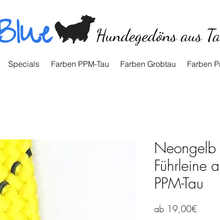
Blue
Hundegedöns aus T
Specials
Farben PPM-Tau
Farben Grobtau
Farben P
Neongelb R
Führleine
PPM-Tau
Sale-
ab
19,00€
Preis