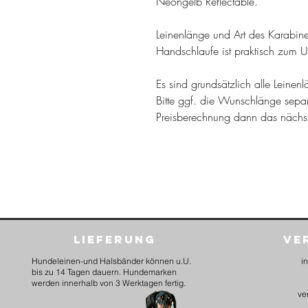
Neongelb Reflectable.
Leinenlänge und Art des Karabine
Handschlaufe ist praktisch zum 
Es sind grundsätzlich alle Leine
Bitte ggf. die Wunschlänge sepa
Preisberechnung dann das näch
Lieferung
Ve
Hundeleinen-und Halsbänder können u.U.
i
bis zu 14 Tagen dauern. Hundemarken
werden innerhalb von 3 Werktagen fertig.
ve