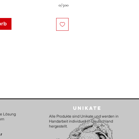
0/500
orb
Unikate
kte Lösung
Alle Produkte sind Unikate und werden in
ern
Handarbeit individuell in Deutschland
hergestellt.
ar