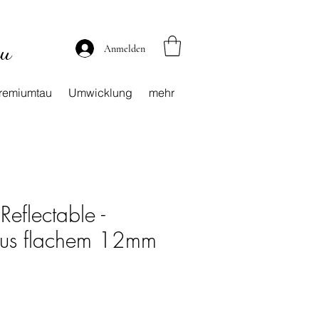
au
Anmelden
remiumtau
Umwicklung
mehr
eflectable -
 aus flachem 12mm