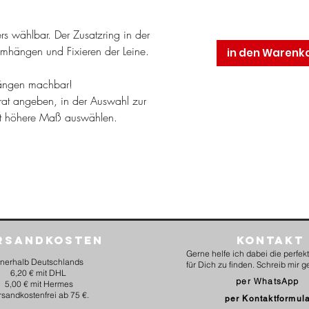
rs wählbar. Der Zusatzring in der
Umhängen und Fixieren der Leine.
in den Warenk
nlängen machbar!
rat angeben, in der Auswahl zur
st höhere Maß auswählen.
rsandkosten
Kontakt
Gerne helfe ich dabei die perfe
nnerhalb Deutschlands
für Dich zu finden. Schreib mir g
6,20 € mit DHL
per WhatsApp
5,00 € mit Hermes
rsandkostenfrei ab 75 €.
per Kontaktformul