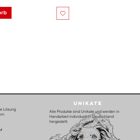
orb
Unikate
kte Lösung
Alle Produkte sind Unikate und werden in
ern
Handarbeit individuell in Deutschland
hergestellt.
ar