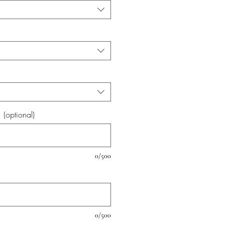
(optional)
0/500
0/500