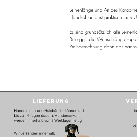
Leinenlänge und Art des Karabine
Handschlaufe ist praktisch zum 
Es sind grundsätzlich alle Leine
Bitte ggf. die Wunschlänge sepa
Preisberechnung dann das näch
Lieferung
Ve
Hundeleinen-und Halsbänder können u.U.
i
bis zu 14 Tagen dauern. Hundemarken
werden innerhalb von 3 Werktagen fertig.
ve
​Wir versenden innerhalb