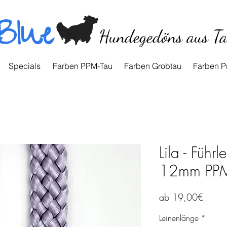
Blue
Hundegedöns aus T
Specials
Farben PPM-Tau
Farben Grobtau
Farben P
Lila - Führ
12mm PPM
Sale-
ab
19,00€
Preis
Leinenlänge
*