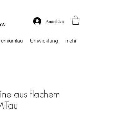
au
Anmelden
remiumtau
Umwicklung
mehr
leine aus flachem
-Tau